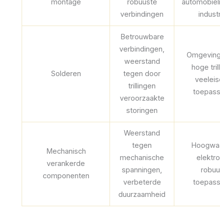
montage
robuuste
automobieli
verbindingen
indust
Betrouwbare
verbindingen,
Omgeving
weerstand
hoge tril
Solderen
tegen door
veelei
trillingen
toepass
veroorzaakte
storingen
Weerstand
tegen
Hoogwaa
Mechanisch
mechanische
elektro
verankerde
spanningen,
robuu
componenten
verbeterde
toepass
duurzaamheid