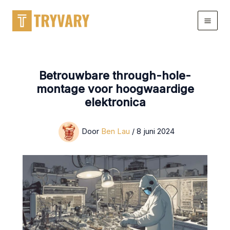
Doorgaan
naar
artikel
Betrouwbare through-hole-
montage voor hoogwaardige
elektronica
Door
Ben Lau
/
8 juni 2024