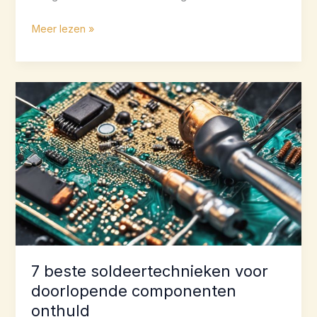
Betrouwbare
Meer lezen »
through-
hole-
montage
voor
hoogwaardige
elektronica
7 beste soldeertechnieken voor
doorlopende componenten
onthuld