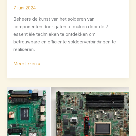
7 juni 2024
Beheers de kunst van het solderen van
componenten door gaten te maken door de 7
essentiële technieken te ontdekken om
betrouwbare en efficiënte soldeerverbindingen te
realiseren.
7
Meer lezen »
beste
soldeertechnieken
voor
doorlopende
componenten
onthuld