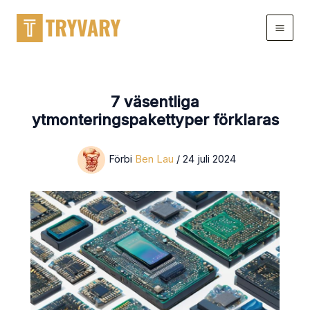
Hoppa
till
innehållet
7 väsentliga
ytmonteringspakettyper förklaras
Förbi
Ben Lau
/
24 juli 2024