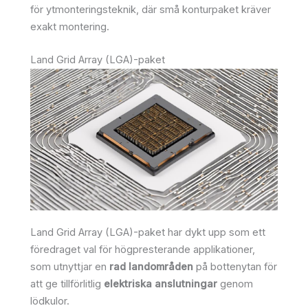
för ytmonteringsteknik, där små konturpaket kräver
exakt montering.
Land Grid Array (LGA)-paket
Land Grid Array (LGA)-paket har dykt upp som ett
föredraget val för högpresterande applikationer,
som utnyttjar en
rad landområden
på bottenytan för
att ge tillförlitlig
elektriska anslutningar
genom
lödkulor.