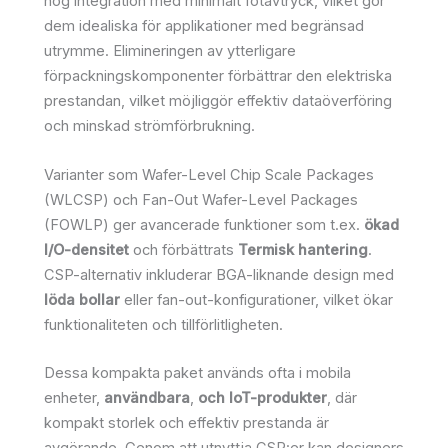
hög integration med minimalt fotavtryck, vilket gör
dem idealiska för applikationer med begränsad
utrymme. Elimineringen av ytterligare
förpackningskomponenter förbättrar den elektriska
prestandan, vilket möjliggör effektiv dataöverföring
och minskad strömförbrukning.
Varianter som Wafer-Level Chip Scale Packages
(WLCSP) och Fan-Out Wafer-Level Packages
(FOWLP) ger avancerade funktioner som t.ex.
ökad
I/O-densitet
och förbättrats
Termisk hantering
.
CSP-alternativ inkluderar BGA-liknande design med
löda bollar
eller fan-out-konfigurationer, vilket ökar
funktionaliteten och tillförlitligheten.
Dessa kompakta paket används ofta i mobila
enheter,
användbara
,
och IoT-produkter
, där
kompakt storlek och effektiv prestanda är