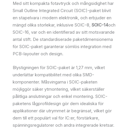
Med sitt kompakta fotavtryck och mångsidighet har
Small Outline Integrated Circuit (SOIC)-paket blivit
en stapelvara i modern elektronik, och erbjuder en
mängd olika storlekar, inklusive SOIC-8,
SOIC-14
och
SOIC-16, var och en identifierad av sitt motsvarande
antal stift. De standardiserade paketdimensionerna
för SOIC-paket garanterar sömlös integration med
PCB-layouter och design.
Blystigningen för SOIC-paket är 1,27 mm, vilket
underlättar kompatibilitet med olika SMD-
komponenter. Måsvingarna i SOIC-paketen
möjliggör säker ytmontering, vilket säkerställer
pålitliga anslutningar och enkel montering. SOIC-
paketens lågprofildesign gör dem idealiska för
applikationer där utrymmet är begränsat, vilket gör
dem till ett populärt val för IC:er, förstärkare,
spänningsregulatorer och andra integrerade kretsar.