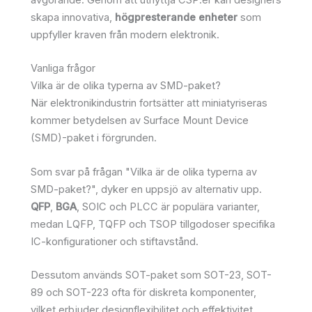
avgörande. Genom att utnyttja CSP:er kan designers
skapa innovativa,
högpresterande enheter
som
uppfyller kraven från modern elektronik.
Vanliga frågor
Vilka är de olika typerna av SMD-paket?
När elektronikindustrin fortsätter att miniatyriseras
kommer betydelsen av Surface Mount Device
(SMD)-paket i förgrunden.
Som svar på frågan "Vilka är de olika typerna av
SMD-paket?", dyker en uppsjö av alternativ upp.
QFP
,
BGA
, SOIC och PLCC är populära varianter,
medan LQFP, TQFP och TSOP tillgodoser specifika
IC-konfigurationer och stiftavstånd.
Dessutom används SOT-paket som SOT-23, SOT-
89 och SOT-223 ofta för diskreta komponenter,
vilket erbjuder designflexibilitet och effektivitet.