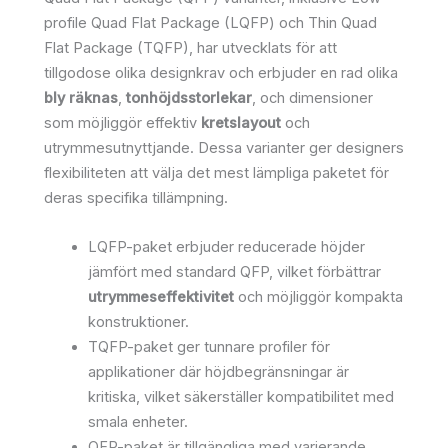
profile Quad Flat Package (LQFP) och Thin Quad
Flat Package (TQFP), har utvecklats för att
tillgodose olika designkrav och erbjuder en rad olika
bly räknas
,
tonhöjdsstorlekar
, och dimensioner
som möjliggör effektiv
kretslayout
och
utrymmesutnyttjande. Dessa varianter ger designers
flexibiliteten att välja det mest lämpliga paketet för
deras specifika tillämpning.
LQFP-paket erbjuder reducerade höjder
jämfört med standard QFP, vilket förbättrar
utrymmeseffektivitet
och möjliggör kompakta
konstruktioner.
TQFP-paket ger tunnare profiler för
applikationer där höjdbegränsningar är
kritiska, vilket säkerställer kompatibilitet med
smala enheter.
QFP-paket är tillgängliga med varierande