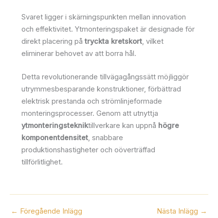
Svaret ligger i skärningspunkten mellan innovation
och effektivitet. Ytmonteringspaket är designade för
direkt placering på
tryckta kretskort
, vilket
eliminerar behovet av att borra hål.
Detta revolutionerande tillvägagångssätt möjliggör
utrymmesbesparande konstruktioner, förbättrad
elektrisk prestanda och strömlinjeformade
monteringsprocesser. Genom att utnyttja
ytmonteringsteknik
tillverkare kan uppnå
högre
komponentdensitet
, snabbare
produktionshastigheter och oöverträffad
tillförlitlighet.
←
Föregående Inlägg
Nästa Inlägg
→