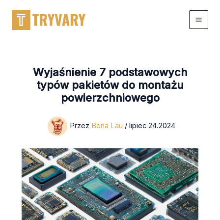
Przejdź
do
treści
Wyjaśnienie 7 podstawowych
typów pakietów do montażu
powierzchniowego
Przez
Bena Lau
/
lipiec 24.2024