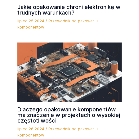
Jakie opakowanie chroni elektronikę w
trudnych warunkach?
lipiec 25.2024
/
Przewodnik po pakowaniu
komponentów
Dlaczego opakowanie komponentów
ma znaczenie w projektach o wysokiej
częstotliwości
lipiec 26.2024
/
Przewodnik po pakowaniu
komponentów