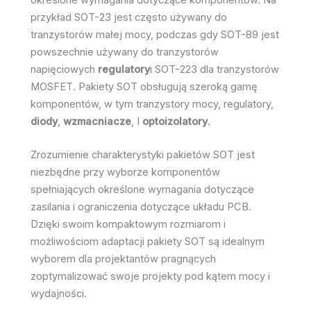
określone wymagania dotyczące komponentów. Na
przykład SOT-23 jest często używany do
tranzystorów małej mocy, podczas gdy SOT-89 jest
powszechnie używany do tranzystorów
napięciowych
regulatory
i SOT-223 dla tranzystorów
MOSFET. Pakiety SOT obsługują szeroką gamę
komponentów, w tym tranzystory mocy, regulatory,
diody
,
wzmacniacze
, I
optoizolatory
.
Zrozumienie charakterystyki pakietów SOT jest
niezbędne przy wyborze komponentów
spełniających określone wymagania dotyczące
zasilania i ograniczenia dotyczące układu PCB.
Dzięki swoim kompaktowym rozmiarom i
możliwościom adaptacji pakiety SOT są idealnym
wyborem dla projektantów pragnących
zoptymalizować swoje projekty pod kątem mocy i
wydajności.