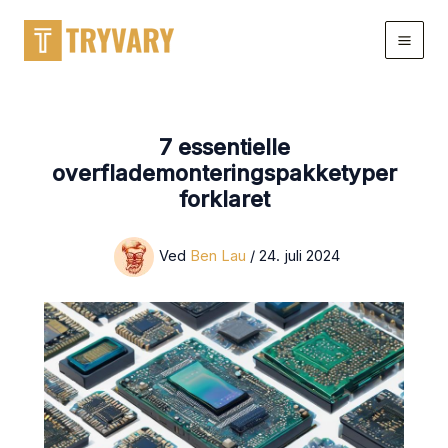
Gå
til
indhold
7 essentielle
overflademonteringspakketyper
forklaret
Ved
Ben Lau
/
24. juli 2024