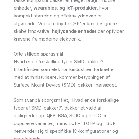
Disse kompakte pakker er meget brugt i mobile
enheder,
wearables
,
og IoT-produkter
, hvor
kompakt størrelse og effektiv ydeevne er
afgørende. Ved at udnytte CSP'er kan designere
skabe innovative,
højtydende enheder
der opfylder
kravene fra moderne elektronik.
Ofte stillede spørgsmål
Hvad er de forskellige typer SMD-pakker?
Efterhånden som elektronikindustrien fortsætter
med at miniaturisere, kommer betydningen af
Surface Mount Device (SMD)-pakker i højsædet.
Som svar på spørgsmålet, 'Hvad er de forskellige
typer af SMD-pakker?', dukker et væld af
muligheder op.
QFP
,
BGA
, SOIC og PLCC er
populære varianter, mens LQFP, TQFP og TSOP
henvender sig til specifikke IC-konfigurationer og
pin-afstande.