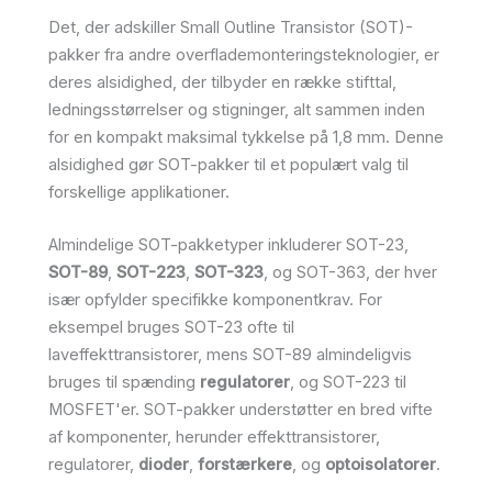
Det, der adskiller Small Outline Transistor (SOT)-
pakker fra andre overflademonteringsteknologier, er
deres alsidighed, der tilbyder en række stifttal,
ledningsstørrelser og stigninger, alt sammen inden
for en kompakt maksimal tykkelse på 1,8 mm. Denne
alsidighed gør SOT-pakker til et populært valg til
forskellige applikationer.
Almindelige SOT-pakketyper inkluderer SOT-23,
SOT-89
,
SOT-223
,
SOT-323
, og SOT-363, der hver
især opfylder specifikke komponentkrav. For
eksempel bruges SOT-23 ofte til
laveffekttransistorer, mens SOT-89 almindeligvis
bruges til spænding
regulatorer
, og SOT-223 til
MOSFET'er. SOT-pakker understøtter en bred vifte
af komponenter, herunder effekttransistorer,
regulatorer,
dioder
,
forstærkere
, og
optoisolatorer
.