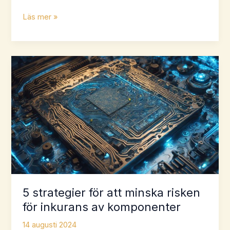
10
Läs mer »
bästa
tillvägagångssätt
för
att
mildra
komponenters
inkurans
5 strategier för att minska risken
för inkurans av komponenter
14 augusti 2024