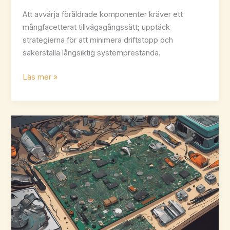
Att avvärja föråldrade komponenter kräver ett
mångfacetterat tillvägagångssätt; upptäck
strategierna för att minimera driftstopp och
säkerställa långsiktig systemprestanda.
5
Läs mer »
strategier
för
att
minska
risken
för
inkurans
av
komponenter