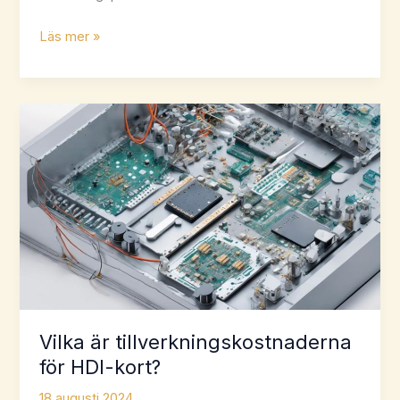
Kostnadseffektiva
Läs mer »
strategier
för
att
minska
tillverkningskostnaderna
Vilka är tillverkningskostnaderna
för HDI-kort?
18 augusti 2024