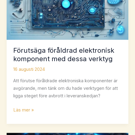
Förutsäga föråldrad elektronisk
komponent med dessa verktyg
16 augusti 2024
Att förutse föråldrade elektroniska komponenter är
avgörande, men tänk om du hade verktygen för att
ligga steget före avbrott i leveranskedjan?
Förutsäga
Läs mer »
föråldrad
elektronisk
komponent