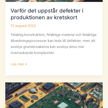
Varför det uppstår defekter i
produktionen av kretskort
13 augusti 2024
Felaktig konstruktion, felaktiga material och felaktiga
tillverkningsprocesser kan leda till defekter, men att
avslöja grundorsakerna kan avslöja ännu mer
överraskande komplexitet.
Varför
Läs mer »
det
uppstår
defekter
i
produktionen
av
kretskort