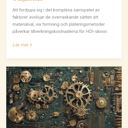
Att fördjupa sig i det komplexa samspelet av
faktorer avslöjar de överraskande sätten att
materialval, via formning och pläteringsmetoder
påverkar tillverkningskostnaderna för HDI-skivor.
Vilka
Läs mer »
är
tillverkningskostnaderna
för
HDI-
kort?