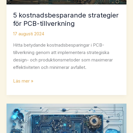
5 kostnadsbesparande strategier
för PCB-tillverkning
17 augusti 2024
Hitta betydande kostnadsbesparingar i PCB-
tillverkning genom att implementera strategiska
design- och produktionsmetoder som maximerar
effektiviteten och minimerar avfallet.
5
Läs mer »
kostnadsbesparande
strategier
för
PCB-
tillverkning