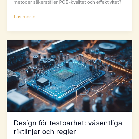
metoder säkerställer PCB-kvalitet och effektivitet?
3
Läs mer »
väsentliga
defektdetektionsmetoder
för
PCB-
tillverkare
Design för testbarhet: väsentliga
riktlinjer och regler