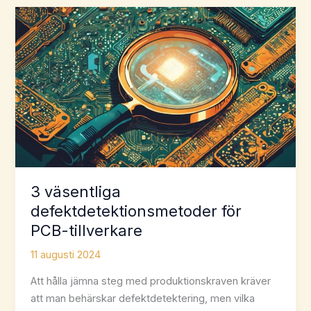
fel
på
kretskort
3 väsentliga
defektdetektionsmetoder för
PCB-tillverkare
11 augusti 2024
Att hålla jämna steg med produktionskraven kräver
att man behärskar defektdetektering, men vilka