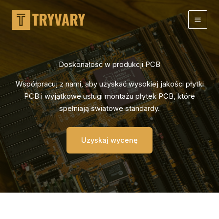
Przejdź
do
treści
Doskonałość w produkcji PCB
Współpracuj z nami, aby uzyskać wysokiej jakości płytki
PCB i wyjątkowe usługi montażu płytek PCB, które
spełniają światowe standardy.
Uzyskaj wycenę