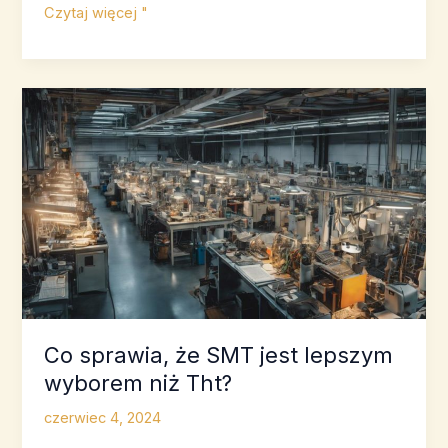
7
Czytaj więcej "
podstawowych
zalet
montażu
powierzchniowego
Co sprawia, że SMT jest lepszym
wyborem niż Tht?
czerwiec 4, 2024