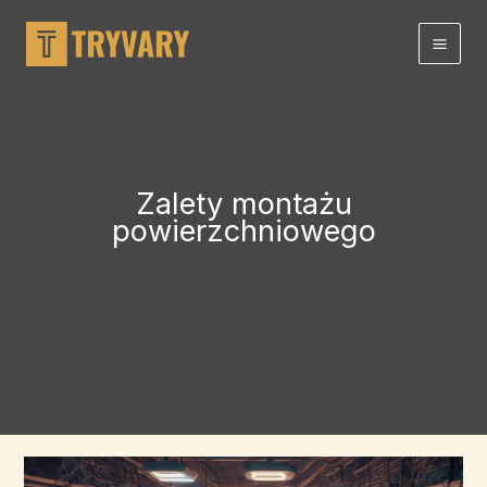
Przejdź
do
treści
Zalety montażu
powierzchniowego