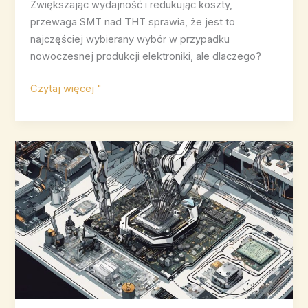
Zwiększając wydajność i redukując koszty,
przewaga SMT nad THT sprawia, że jest to
najczęściej wybierany wybór w przypadku
nowoczesnej produkcji elektroniki, ale dlaczego?
Co
Czytaj więcej "
sprawia,
że
SMT
jest
lepszym
wyborem
niż
Tht?