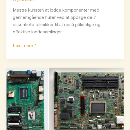
Mestre kunsten at lodde komponenter med
gennemgående huller ved at opdage de 7
essentielle teknikker til at opnå pålidelige og
effektive loddesamlinger.
7
Læs mere "
bedste
loddeteknikker
for
gennemgående
huller
afsløret