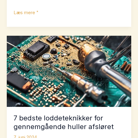
Pålidelig
Læs mere "
samling
med
gennemgående
huller
til
højtydende
elektronik
7 bedste loddeteknikker for
gennemgående huller afsløret
7. juni 2024