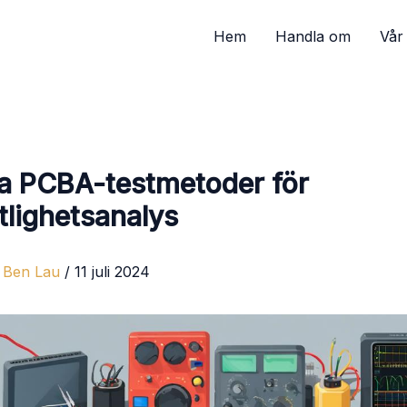
Hem
Handla om
Vår 
ta PCBA-testmetoder för
litlighetsanalys
i
Ben Lau
/
11 juli 2024