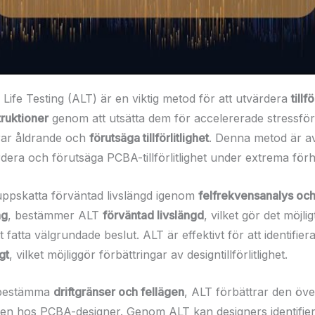
Life Testing (ALT) är en viktig metod för att utvärdera
tillf
ruktioner
genom att utsätta dem för accelererade stressfö
rar åldrande och
förutsäga tillförlitlighet
. Denna metod är a
rdera och förutsäga PCBA-tillförlitlighet under extrema för
ppskatta förväntad livslängd igenom
felfrekvensanalys oc
ng
, bestämmer ALT
förväntad livslängd
, vilket gör det möjlig
t fatta välgrundade beslut. ALT är effektivt för att identifier
gt
, vilket möjliggör förbättringar av designtillförlitlighet.
 bestämma
driftgränser och fellägen
, ALT förbättrar den öv
gheten hos PCBA-designer. Genom ALT kan designers identifie