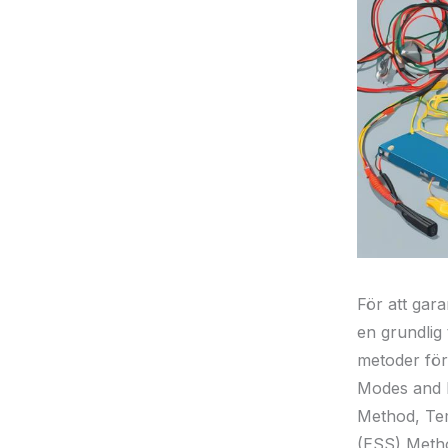
För att gara
en grundlig 
metoder för 
Modes and E
Method, Tem
(ESS) Meth