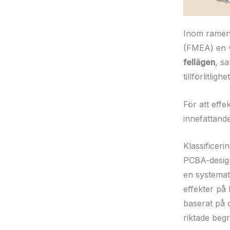
Inom ramen 
(FMEA) en vi
fellägen
, s
tillförlitlighet
För att effe
innefattande
Klassificeri
PCBA-design
en systemati
effekter på 
baserat på 
riktade begr