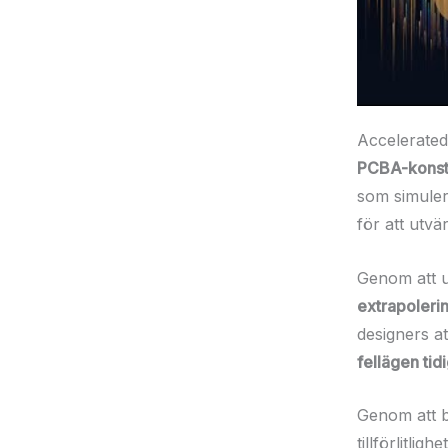
Accelerated 
PCBA-konst
som simule
för att utvä
Genom att u
extrapoleri
designers at
fellägen tidi
Genom att
tillförlitli