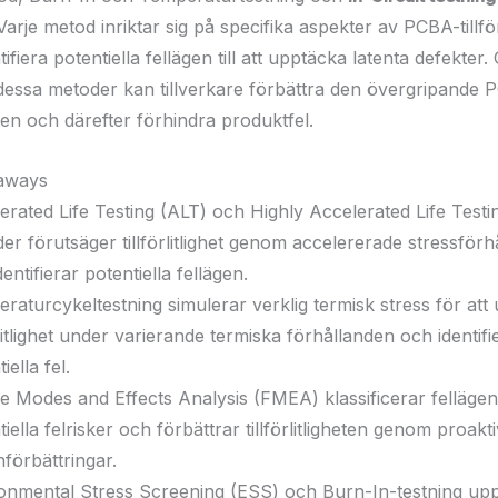
 Varje metod inriktar sig på specifika aspekter av PCBA-tillförl
ntifiera potentiella fellägen till att upptäcka latenta defekter
essa metoder kan tillverkare förbättra den övergripande 
gheten och därefter förhindra produktfel.
eaways
erated Life Testing (ALT) och Highly Accelerated Life Test
er förutsäger tillförlitlighet genom accelererade stressför
entifierar potentiella fellägen.
raturcykeltestning simulerar verklig termisk stress för att
örlitlighet under varierande termiska förhållanden och identifi
iella fel.
re Modes and Effects Analysis (FMEA) klassificerar fellägen,
iella felrisker och förbättrar tillförlitligheten genom proakt
nförbättringar.
onmental Stress Screening (ESS) och Burn-In-testning up