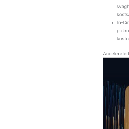
svagh
kosts
In-Ci
polar
kostn
Accelerated