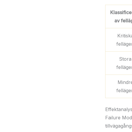
Klassifice
av fellä
Kritisk
felläge
Stora
felläge
Mindr
felläge
Effektanaly
Failure Mod
tillvägagång