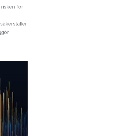
 risken för
säkerställer
iggör