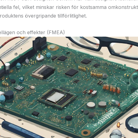
ntiella fel, vilket minskar risken för kostsamma omkonstruk
roduktens övergripande tillförlitlighet.
ellägen och effekter (FMEA)