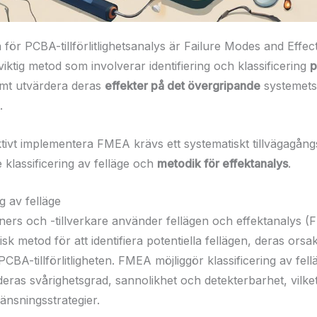
för PCBA-tillförlitlighetsanalys är Failure Modes and Effec
ktig metod som involverar identifiering och klassificering
p
amt utvärdera deras
effekter på det övergripande
systemets
.
ktivt implementera FMEA krävs ett systematiskt tillvägagång
 klassificering av felläge och
metodik för effektanalys
.
ng av felläge
ers och -tillverkare använder fellägen och effektanalys 
sk metod för att identifiera potentiella fellägen, deras ors
PCBA-tillförlitligheten. FMEA möjliggör klassificering av fel
deras svårighetsgrad, sannolikhet och detekterbarhet, vilke
änsningsstrategier.