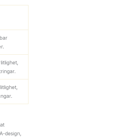
bar
r.
tlighet,
ringar.
tlighet,
ingar.
at
A-design,