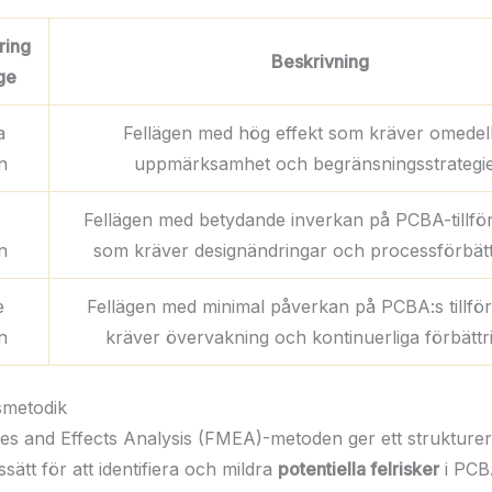
ring
Beskrivning
ge
a
Fellägen med hög effekt som kräver omedel
n
uppmärksamhet och begränsningsstrategie
Fellägen med betydande inverkan på PCBA-tillförli
n
som kräver designändringar och processförbätt
e
Fellägen med minimal påverkan på PCBA:s tillförli
n
kräver övervakning och kontinuerliga förbättr
smetodik
es and Effects Analysis (FMEA)-metoden ger ett strukturer
ssätt för att identifiera och mildra
potentiella felrisker
i PCB