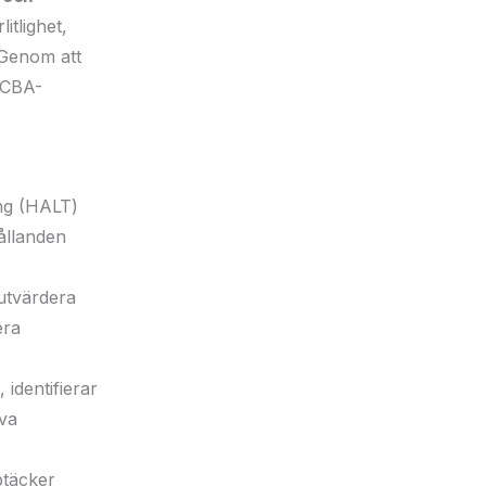
itlighet,
. Genom att
PCBA-
ing (HALT)
hållanden
 utvärdera
era
 identifierar
iva
ptäcker