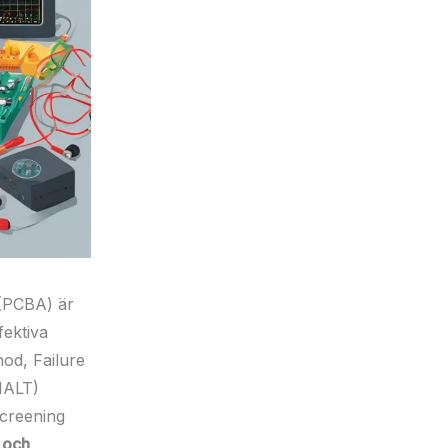
s (PCBA) är
fektiva
hod, Failure
HALT)
creening
g och