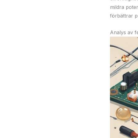
mildra pote
förbättrar p
Analys av f