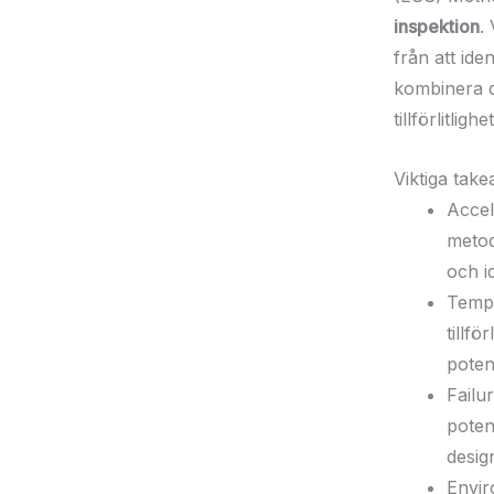
inspektion
.
från att ide
kombinera d
tillförlitli
Viktiga tak
Accel
metod
och id
Tempe
tillf
potent
Failu
potent
desig
Envir