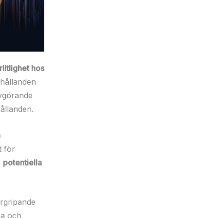
örlitlighet hos
rhållanden
vgörande
hållanden.
h
t för
a
potentiella
ergripande
ra och