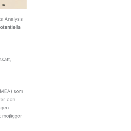
ts Analysis
otentiella
ssätt,
(FMEA) som
aker och
lägen
t möjliggör