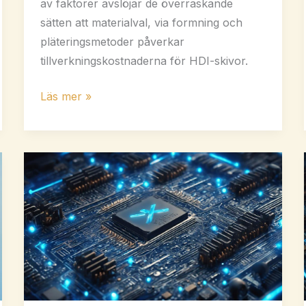
av faktorer avslöjar de överraskande
sätten att materialval, via formning och
pläteringsmetoder påverkar
tillverkningskostnaderna för HDI-skivor.
Vilka
Läs mer »
är
tillverkningskostnaderna
för
HDI-
kort?