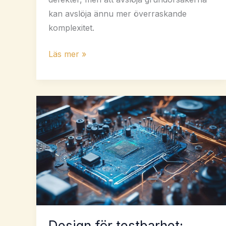
kan avslöja ännu mer överraskande
komplexitet.
Varför
Läs mer »
det
uppstår
defekter
i
produktionen
av
kretskort
Design för testbarhet: