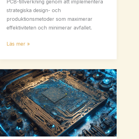
PCB-tillverkning genom att implementera
strategiska design- och
produktionsmetoder som maximerar
effektiviteten och minimerar avfallet.
5
Läs mer »
kostnadsbesparande
strategier
för
PCB-
tillverkning