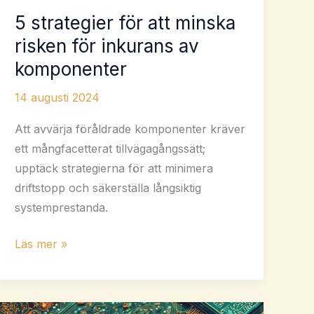
5 strategier för att minska
risken för inkurans av
komponenter
14 augusti 2024
Att avvärja föråldrade komponenter kräver
ett mångfacetterat tillvägagångssätt;
upptäck strategierna för att minimera
driftstopp och säkerställa långsiktig
systemprestanda.
5
Läs mer »
strategier
för
att