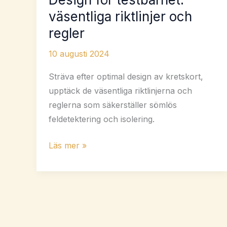
väsentliga riktlinjer och
regler
10 augusti 2024
Sträva efter optimal design av kretskort,
upptäck de väsentliga riktlinjerna och
reglerna som säkerställer sömlös
feldetektering och isolering.
Design
Läs mer »
för
testbarhet:
väsentliga
riktlinjer
och