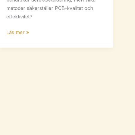
metoder säkerställer PCB-kvalitet och
effektivitet?
3
Läs mer »
väsentliga
defektdetektionsmetoder
för
PCB-
tillverkare