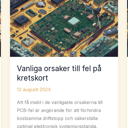
att
mildra
komponenters
inkurans
Vanliga orsaker till fel på
kretskort
12 augusti 2024
Att få insikt i de vanligaste orsakerna till
PCB-fel är avgörande för att förhindra
kostsamma driftstopp och säkerställa
optimal elektronisk systemprestanda.