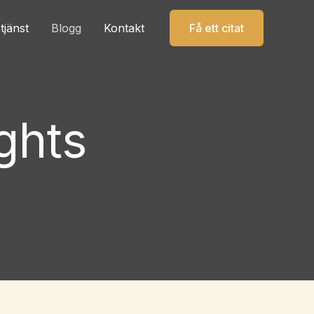
tjänst
Blogg
Kontakt
Få ett citat
ghts