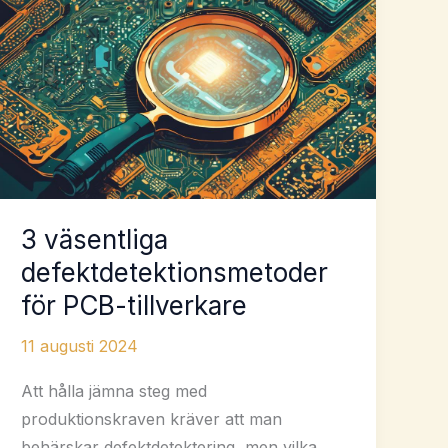
minska
risken
för
inkurans
av
komponenter
3 väsentliga
defektdetektionsmetoder
för PCB-tillverkare
11 augusti 2024
Att hålla jämna steg med
produktionskraven kräver att man
behärskar defektdetektering, men vilka