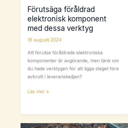
Förutsäga föråldrad
elektronisk komponent
med dessa verktyg
16 augusti 2024
Att förutse föråldrade elektroniska
komponenter är avgörande, men tänk om
du hade verktygen för att ligga steget före
avbrott i leveranskedjan?
Förutsäga
Läs mer »
föråldrad
elektronisk
komponent
med