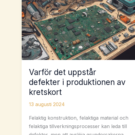
dessa
verktyg
Varför det uppstår
defekter i produktionen av
kretskort
13 augusti 2024
Felaktig konstruktion, felaktiga material och
felaktiga tillverkningsprocesser kan leda till
defekter, men att avslöja grundorsakerna