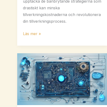
upptäcka de banbrytande strategierna som
drastiskt kan minska
tillverkningskostnaderna och revolutionera
din tillverkningsprocess.
Kostnadseffektiva
Läs mer »
strategier
för
att
minska
tillverkningskostnaderna