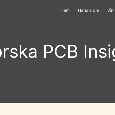
Hem
Handla om
Vår 
orska PCB Insi