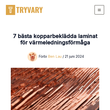
Hoppa
till
innehållet
7 bästa kopparbeklädda laminat
för värmeledningsförmåga
Förbi
Ben Lau
/
21 juni 2024