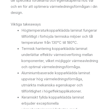
de specifika fördelarna och egenskaperna hos var
och en för att optimera värmeledningsförmågan i din
design.
Viktiga takeaways
Högtemperaturkopparklädda laminat fungerar
tillförlitligt i förhöjda termiska miljöer och tål
temperaturer från 130°C till 180°C.
Termisk hantering kopparklädda laminat
underlättar effektiv värmeöverföring mellan
komponenter, vilket möjliggör värmeavledning
och optimal värmeledningsförmåga.
Aluminiumbaserade kopparklädda laminat
uppvisar hög värmeledningsförmåga,
utmärkta mekaniska egenskaper och
tillförlitlighet i högeffektapplikationer.
Keramiskt fyllda kopparklädda laminat
erbjuder exceptionella