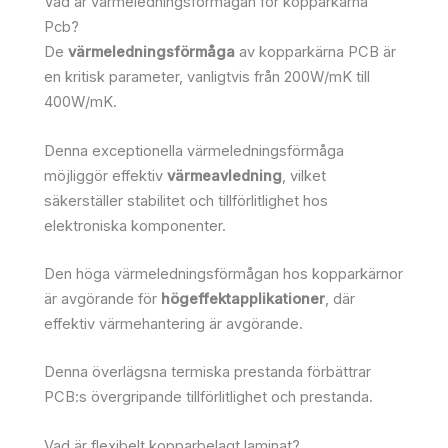
Vad är värmeledningsförmågan för kopparkärna
Pcb?
De
värmeledningsförmåga
av kopparkärna PCB är
en kritisk parameter, vanligtvis från 200W/mK till
400W/mK.
Denna exceptionella värmeledningsförmåga
möjliggör effektiv
värmeavledning
, vilket
säkerställer stabilitet och tillförlitlighet hos
elektroniska komponenter.
Den höga värmeledningsförmågan hos kopparkärnor
är avgörande för
högeffektapplikationer
, där
effektiv värmehantering är avgörande.
Denna överlägsna termiska prestanda förbättrar
PCB:s övergripande tillförlitlighet och prestanda.
Vad är flexibelt kopparbelagt laminat?