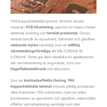
FR4 kopparbeklädda laminat, ett brett använt
material i
PCB tillverkning
, uppvisa en balans mellan
elektrisk isolering och
termisk prestanda
. Dessa
laminat består av epoxiharts, fyllmedel och glasfiber
mekanisk styrka
samtidigt som en
måttlig
värmeledningsförmåga
allt från 0,1W/mK till
0,5W/mK. Detta gör dem idealiska för applikationer
där värmehantering är avgörande, som t.ex
högeffektselektronik
och bilsystem.
Som en
kostnadseffektiv lösning
,
FR4
kopparbeklädda laminat
erbjuda pålitlig prestanda i
olika branscher. FR4-substratet, med sin unika
kombination av epoxiharts och glasfiber, säkerställer
effektiv värmehantering samtidigt som den