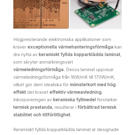
Högpresterande elektroniska applikationer som
kräver
exceptionella värmehanteringsförmåga
kan
dra nytta av
keramiskt fyllda kopparklädda laminat
,
som skryter anmärkningsvärt
värmeledningsförmåga
. Dessa laminat uppvisar
värmeledningsförmåga från 16W/mK till 170W/mK,
vilket gör dem idealiska för
mönsterkort med hög
effekt
det kravet
effektiv värmeavledning
.
Inkorporeringen av
keramiska fyllmedel
förstärker
termisk prestanda
, resulterar i
förbättrad termisk
stabilitet och tillförlitlighet
.
Keramiskt fyllda kopparklädda laminat är designade