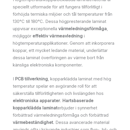
speciellt utformade för att fungera tillförlitligt i
förhöjda termiska miljöer och tål temperaturer från
130°C till 180°C. Dessa högpresterande laminat
uppvisar exceptionella
värmeledningsförmåga
,
möjliggör
effektiv värmeavledning
i
högtemperaturapplikationer. Genom att inkorporera
koppar, ett mycket ledande material, underlättar
dessa laminat överföringen av värme bort från
känsliga elektroniska komponenter.
I
PCB tillverkning
, kopparklädda laminat med hög
temperatur spelar en avgörande roll för att
säkerställa tillförlitligheten och livslängden hos
elektroniska apparater
.
Hartsbaserade
kopparklädda laminat
erbjuder i synnerhet
förbättrad värmeledningsförmåga och förbättrad
värmebeständighet
. Dessa avancerade material
används ofta i krävande industrier som flyg-, bil- och