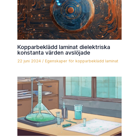
Kopparbeklädd laminat dielektriska
konstanta värden avslöjade
22 juni 2024
/
Egenskaper för kopparbeklädd laminat