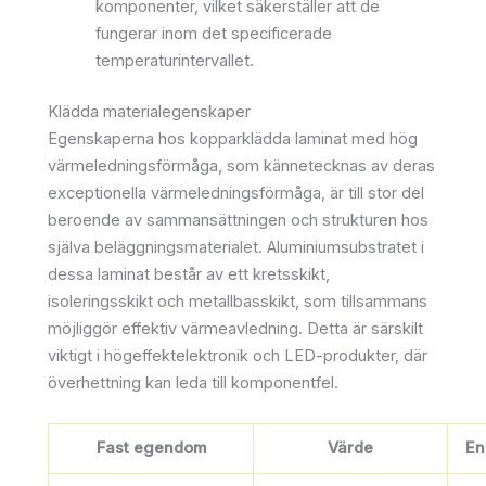
komponenter, vilket säkerställer att de
fungerar inom det specificerade
temperaturintervallet.
Klädda materialegenskaper
Egenskaperna hos kopparklädda laminat med hög
värmeledningsförmåga, som kännetecknas av deras
exceptionella värmeledningsförmåga, är till stor del
beroende av sammansättningen och strukturen hos
själva beläggningsmaterialet. Aluminiumsubstratet i
dessa laminat består av ett kretsskikt,
isoleringsskikt och metallbasskikt, som tillsammans
möjliggör effektiv värmeavledning. Detta är särskilt
viktigt i högeffektelektronik och LED-produkter, där
överhettning kan leda till komponentfel.
Fast egendom
Värde
En