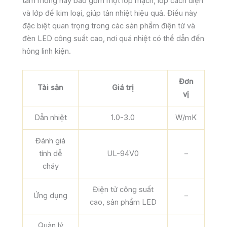
tấm mỏng này bao gồm một lớp mạch, lớp cách điện
và lớp đế kim loại, giúp tản nhiệt hiệu quả. Điều này
đặc biệt quan trọng trong các sản phẩm điện tử và
đèn LED công suất cao, nơi quá nhiệt có thể dẫn đến
hỏng linh kiện.
Đơn
Tài sản
Giá trị
vị
Dẫn nhiệt
1.0-3.0
W/mK
Đánh giá
tính dễ
UL-94V0
–
cháy
Điện tử công suất
Ứng dụng
–
cao, sản phẩm LED
Quản lý