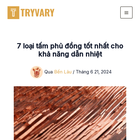
Chuyển
đến
nội
dung
7 loại tấm phủ đồng tốt nhất cho
khả năng dẫn nhiệt
Qua
Bến Lâu
/
Tháng 6 21, 2024