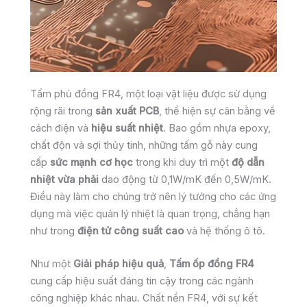
Tấm phủ đồng FR4, một loại vật liệu được sử dụng
rộng rãi trong
sản xuất PCB
, thể hiện sự cân bằng về
cách điện và
hiệu suất nhiệt
. Bao gồm nhựa epoxy,
chất độn và sợi thủy tinh, những tấm gỗ này cung
cấp
sức mạnh cơ học
trong khi duy trì một
độ dẫn
nhiệt vừa phải
dao động từ 0,1W/mK đến 0,5W/mK.
Điều này làm cho chúng trở nên lý tưởng cho các ứng
dụng mà việc quản lý nhiệt là quan trọng, chẳng hạn
như trong
điện tử công suất cao
và hệ thống ô tô.
Như một
Giải pháp hiệu quả
,
Tấm ốp đồng FR4
cung cấp hiệu suất đáng tin cậy trong các ngành
công nghiệp khác nhau. Chất nền FR4, với sự kết