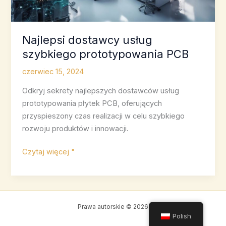
Najlepsi dostawcy usług
szybkiego prototypowania PCB
czerwiec 15, 2024
Odkryj sekrety najlepszych dostawców usług
prototypowania płytek PCB, oferujących
przyspieszony czas realizacji w celu szybkiego
rozwoju produktów i innowacji.
Najlepsi
Czytaj więcej "
dostawcy
usług
szybkiego
prototypowania
Prawa autorskie © 2026
PCB
Polish