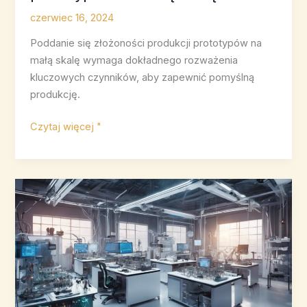
czerwiec 16, 2024
Poddanie się złożoności produkcji prototypów na
małą skalę wymaga dokładnego rozważenia
kluczowych czynników, aby zapewnić pomyślną
produkcję.
7
Czytaj więcej "
niezbędnych
wskazówek
dotyczących
produkcji
prototypów
na
małą
skalę