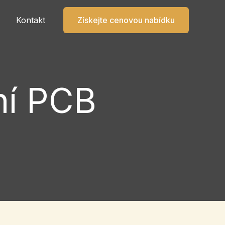
Kontakt
Získejte cenovou nabídku
ní PCB