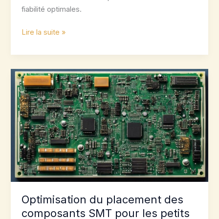
fiabilité optimales.
Placement
Lire la suite »
des
composants
SMT :
un
guide
de
placement
complet
Optimisation du placement des
composants SMT pour les petits