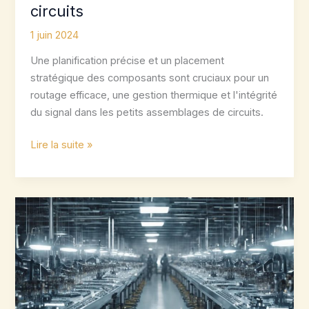
circuits
1 juin 2024
Une planification précise et un placement
stratégique des composants sont cruciaux pour un
routage efficace, une gestion thermique et l'intégrité
du signal dans les petits assemblages de circuits.
Optimisation
Lire la suite »
du
placement
des
composants
SMT
pour
les
petits
circuits