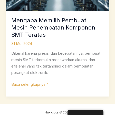
Mengapa Memilih Pembuat
Mesin Penempatan Komponen
SMT Teratas
31 Mei 2024
Dikenal karena presisi dan kecepatannya, pembuat
mesin SMT terkemuka menawarkan akurasi dan
efisiensi yang tak tertandingi dalam pembuatan
perangkat elektronik.
Mengapa
Baca selengkapnya "
Memilih
Pembuat
Mesin
Penempatan
Hak cipta © 2026