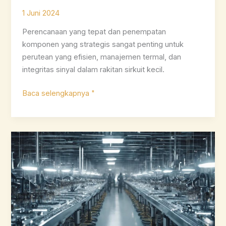
1 Juni 2024
Perencanaan yang tepat dan penempatan
komponen yang strategis sangat penting untuk
perutean yang efisien, manajemen termal, dan
integritas sinyal dalam rakitan sirkuit kecil.
Mengoptimalkan
Baca selengkapnya "
Penempatan
Komponen
SMT
untuk
Sirkuit
Kecil