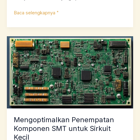
Penempatan
Baca selengkapnya "
Komponen
SMT:
Panduan
Penempatan
Komprehensif
Mengoptimalkan Penempatan
Komponen SMT untuk Sirkuit
Kecil