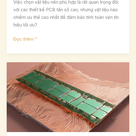
Việc chọn vật liệu nền phù hợp là rất quan trọng đối
với các thiết kế PCB tần số cao, nhưng vật liệu nào
chiếm ưu thế cao nhất để đảm bảo tính toàn vẹn tín
hiệu tối ưu?
10
Đọc thêm "
vật
liệu
nền
PCB
tốt
nhất
cho
tần
số
cao