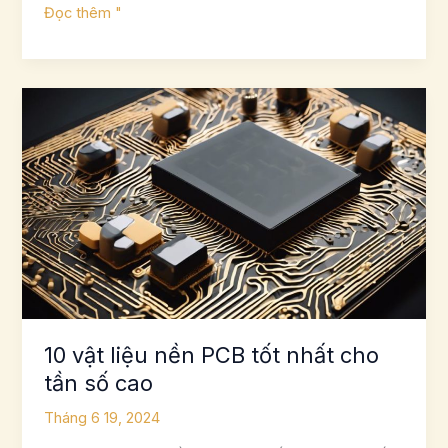
Vật
Đọc thêm "
liệu
quản
lý
nhiệt
hàng
đầu
cho
bảng
mạch
10 vật liệu nền PCB tốt nhất cho
tần số cao
Tháng 6 19, 2024