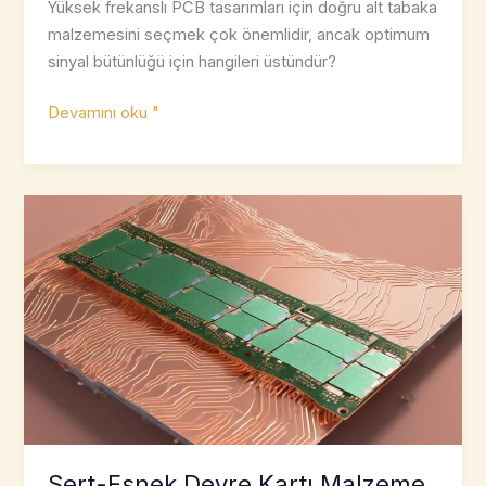
Yüksek frekanslı PCB tasarımları için doğru alt tabaka
malzemesini seçmek çok önemlidir, ancak optimum
sinyal bütünlüğü için hangileri üstündür?
Yüksek
Devamını oku "
Frekans
için
En
İyi
10
PCB
Substrat
Malzemesi
Sert-Esnek Devre Kartı Malzeme