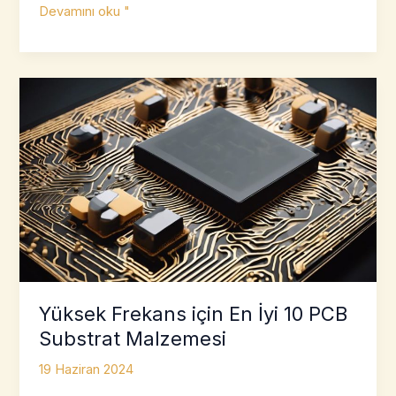
Devre
Devamını oku "
Kartları
için
En
İyi
Termal
Yönetim
Malzemeleri
Yüksek Frekans için En İyi 10 PCB
Substrat Malzemesi
19 Haziran 2024