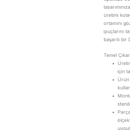
tasarımınız
üretimi kola
ortamını gö
ipuçlarını ta
başarılı bir
Temel Çıkar
Üreti
için t
Ürün 
kulla
Monta
stand
Parça
ölçekl
uygul