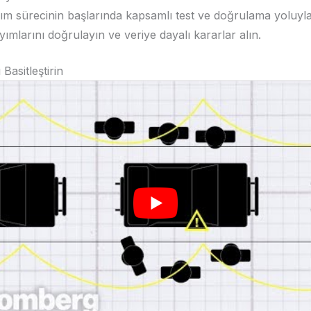
ım sürecinin başlarında kapsamlı test ve doğrulama yoluyl
yımlarını doğrulayın ve veriye dayalı kararlar alın.
Basitleştirin