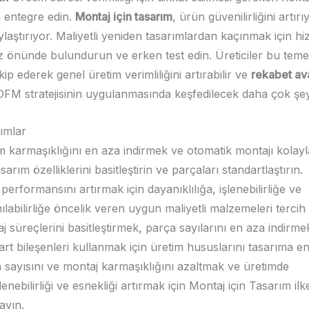
a entegre edin.
Montaj için tasarım
, ürün güvenilirliğini artır
ylaştırıyor. Maliyetli yeniden tasarımlardan kaçınmak için h
z önünde bulundurun ve erken test edin. Üreticiler bu tem
kip ederek genel üretim verimliliğini artırabilir ve
rekabet ava
 DFM stratejisinin uygulanmasında keşfedilecek daha çok şey
ımlar
m karmaşıklığını en aza indirmek ve otomatik montajı kolay
asarım özelliklerini basitleştirin ve parçaları standartlaştırın.
performansını artırmak için dayanıklılığa, işlenebilirliğe ve
nılabilirliğe öncelik veren uygun maliyetli malzemeleri tercih 
j süreçlerini basitleştirmek, parça sayılarını en aza indirme
art bileşenleri kullanmak için üretim hususlarını tasarıma en
 sayısını ve montaj karmaşıklığını azaltmak ve üretimde
enebilirliği ve esnekliği artırmak için Montaj için Tasarım ilke
ayın.