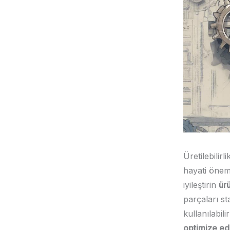
Üretilebilir
hayati öneme
iyileştirin
ürü
parçaları sta
kullanılabi
optimize ed