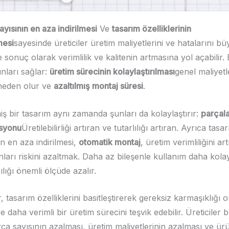
ayısının en aza indirilmesi
Ve
tasarım özelliklerinin
mesi
sayesinde üreticiler üretim maliyetlerini ve hatalarını b
ve sonuç olarak verimlilik ve kalitenin artmasına yol açabilir.
nları sağlar:
üretim sürecinin kolaylaştırılması
genel maliyetl
neden olur ve
azaltılmış montaj süresi
.
lmiş bir tasarım aynı zamanda şunları da kolaylaştırır:
parçala
asyonu
Üretilebilirliği artıran ve tutarlılığı artıran. Ayrıca tasa
n en aza indirilmesi,
otomatik montaj
, üretim verimliliğini a
ları riskini azaltmak. Daha az bileşenle kullanım daha kolay
ılığı önemli ölçüde azalır.
, tasarım özelliklerini basitleştirerek gereksiz karmaşıklığı 
 ve daha verimli bir üretim sürecini teşvik edebilir. Üreticiler
a sayısının azalması, üretim maliyetlerinin azalması ve ürü