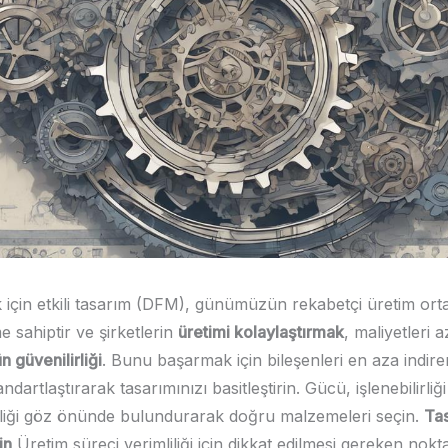
lik için etkili tasarım (DFM), günümüzün rekabetçi üretim or
 sahiptir ve şirketlerin
üretimi kolaylaştırmak
, maliyetleri a
n güvenilirliği
. Bunu başarmak için bileşenleri en aza indire
ndartlaştırarak tasarımınızı basitleştirin. Gücü, işlenebilirliğ
lirliği göz önünde bulundurarak doğru malzemeleri seçin.
Tas
in
Üretim süreci verimliliği için dikkat edilmesi gereken nokta