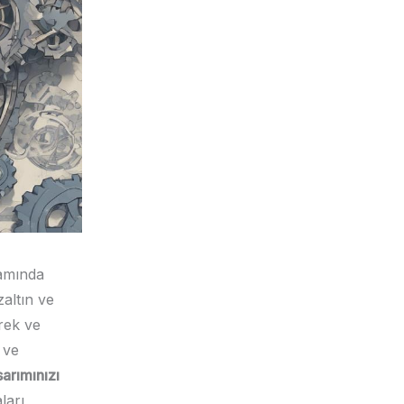
tamında
zaltın ve
rek ve
i ve
arımınızı
ları