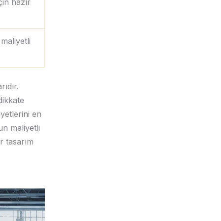
çin hazır
maliyetli
rıdır.
dikkate
iyetlerini en
un maliyetli
ir tasarım