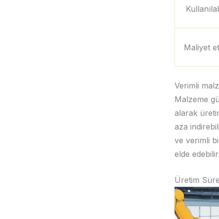
Kullanılab
Maliyet et
Verimli malz
Malzeme güc
alarak üretim
aza indirebi
ve verimli b
elde edebilir
Üretim Süre