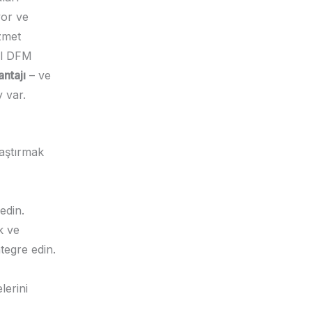
ıyor ve
izmet
el DFM
ntajı
– ve
 var.
laştırmak
edin.
k ve
tegre edin.
lerini