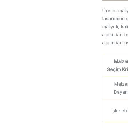
Üretim maliye
tasarımında
maliyeti, kal
açısından ba
açısından uy
Malz
Seçim Kri
Malz
Dayan
İşlenebil