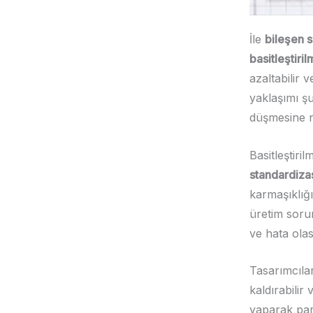
İle
bileşen s
basitleştiril
azaltabilir 
yaklaşımı şu
düşmesine 
Basitleştiri
standardiz
karmaşıklığı
üretim sorun
ve hata olas
Tasarımcılar
kaldırabilir
yaparak parç