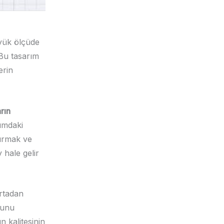
üyük ölçüde
 Bu tasarım
erin
rın
rımdaki
rtırmak ve
 hale gelir
ortadan
 bunu
n kalitesinin