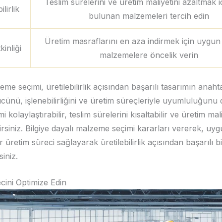
Teslim sürelerini ve üretim maliyetini azaltmak i
ilirlik
bulunan malzemeleri tercih edin
Üretim masraflarını en aza indirmek için uygun 
kinliği
malzemelere öncelik verin
eme seçimi, üretilebilirlik açısından başarılı tasarımın anahta
ünü, işlenebilirliğini ve üretim süreçleriyle uyumluluğunu 
i kolaylaştırabilir, teslim sürelerini kısaltabilir ve üretim mal
lirsiniz. Bilgiye dayalı malzeme seçimi kararları vererek, uyg
ir üretim süreci sağlayarak üretilebilirlik açısından başarılı b
siniz.
cini Optimize Edin