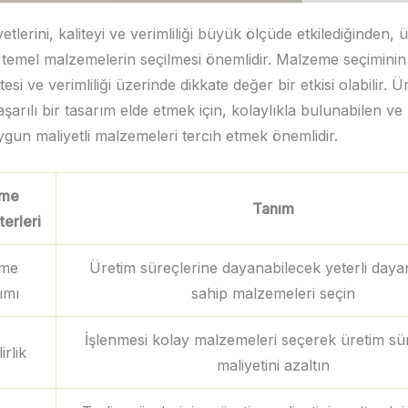
tlerini, kaliteyi ve verimliliği büyük ölçüde etkilediğinden, üre
 temel malzemelerin seçilmesi önemlidir. Malzeme seçiminin
itesi ve verimliliği üzerinde dikkate değer bir etkisi olabilir. Üre
şarılı bir tasarım elde etmek için, kolaylıkla bulunabilen ve
gun maliyetli malzemeleri tercih etmek önemlidir.
eme
Tanım
terleri
eme
Üretim süreçlerine dayanabilecek yeterli dayan
ımı
sahip malzemeleri seçin
İşlenmesi kolay malzemeleri seçerek üretim sür
irlik
maliyetini azaltın