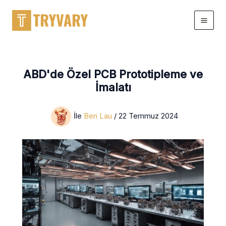
İçeriğe
atla
ABD'de Özel PCB Prototipleme ve
İmalatı
İle
Ben Lau
/
22 Temmuz 2024