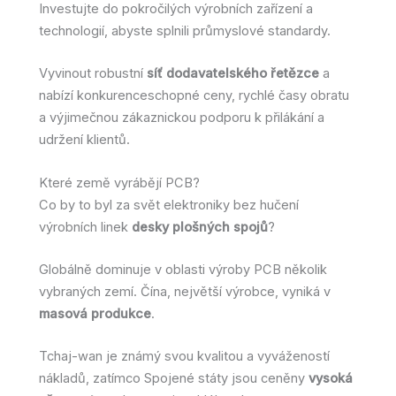
Investujte do pokročilých výrobních zařízení a
technologií, abyste splnili průmyslové standardy.
Vyvinout robustní
síť dodavatelského řetězce
a
nabízí konkurenceschopné ceny, rychlé časy obratu
a výjimečnou zákaznickou podporu k přilákání a
udržení klientů.
Které země vyrábějí PCB?
Co by to byl za svět elektroniky bez hučení
výrobních linek
desky plošných spojů
?
Globálně dominuje v oblasti výroby PCB několik
vybraných zemí. Čína, největší výrobce, vyniká v
masová produkce
.
Tchaj-wan je známý svou kvalitou a vyvážeností
nákladů, zatímco Spojené státy jsou ceněny
vysoká