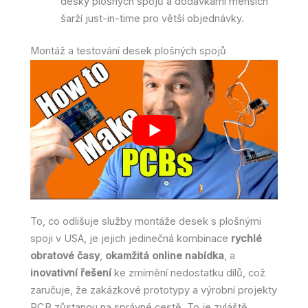
desky plošných spojů a dodávkami menších
šarží just-in-time pro větší objednávky.
Montáž a testování desek plošných spojů
To, co odlišuje služby montáže desek s plošnými
spoji v USA, je jejich jedinečná kombinace
rychlé
obratové časy
,
okamžitá online nabídka
, a
inovativní řešení
ke zmírnění nedostatku dílů, což
zaručuje, že zakázkové prototypy a výrobní projekty
PCB zůstanou na správné cestě. To je zvláště