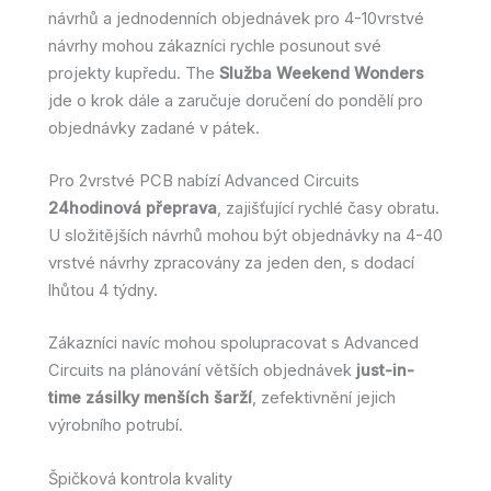
návrhů a jednodenních objednávek pro 4-10vrstvé
návrhy mohou zákazníci rychle posunout své
projekty kupředu. The
Služba Weekend Wonders
jde o krok dále a zaručuje doručení do pondělí pro
objednávky zadané v pátek.
Pro 2vrstvé PCB nabízí Advanced Circuits
24hodinová přeprava
, zajišťující rychlé časy obratu.
U složitějších návrhů mohou být objednávky na 4-40
vrstvé návrhy zpracovány za jeden den, s dodací
lhůtou 4 týdny.
Zákazníci navíc mohou spolupracovat s Advanced
Circuits na plánování větších objednávek
just-in-
time zásilky menších šarží
, zefektivnění jejich
výrobního potrubí.
Špičková kontrola kvality