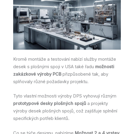
Kromě montáže a testování nabízí služby montáže
desek s plošnými spoji v USA také řadu
možnosti
zakázkové výroby PCB
přizpůsobené tak, aby
splňovaly různé požadavky projektu.
Tyto vlastní možnosti výroby DPS vyhovují různým
prototypové desky plošných spojů
a projekty
výroby desek plošných spojů, což zajišťuje splnění
specifických potřeb klientů.
Co se týče designu, nabízíme
Možnost 2 a 4 vrstev
,