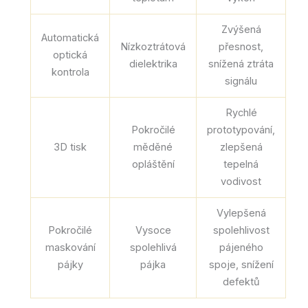
Zvýšená
Automatická
Nízkoztrátová
přesnost,
optická
dielektrika
snížená ztráta
kontrola
signálu
Rychlé
Pokročilé
prototypování,
3D tisk
měděné
zlepšená
opláštění
tepelná
vodivost
Vylepšená
Pokročilé
Vysoce
spolehlivost
maskování
spolehlivá
pájeného
pájky
pájka
spoje, snížení
defektů