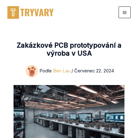
Přejít
na
obsah
Zakázkové PCB prototypování a
výroba v USA
Podle
Ben Lau
/
Červenec 22. 2024