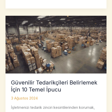
Toplu
Bileşen
Tedariği
için
En
İyi
3
Strateji
Güvenilir Tedarikçileri Belirlemek
İçin 10 Temel İpucu
3 Ağustos 2024
İşletmenizi tedarik zinciri kesintilerinden korumak,