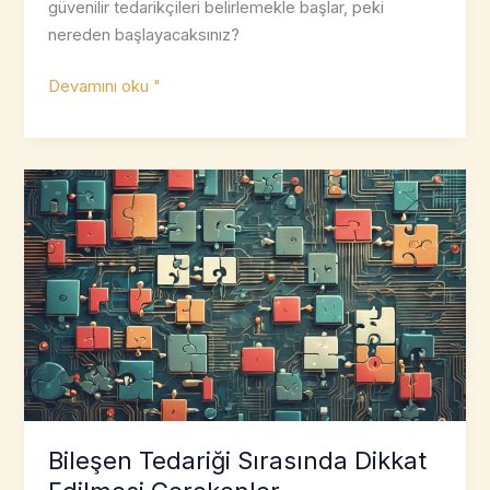
güvenilir tedarikçileri belirlemekle başlar, peki
nereden başlayacaksınız?
Güvenilir
Devamını oku "
Tedarikçileri
Belirlemek
İçin
10
Temel
İpucu
Bileşen Tedariği Sırasında Dikkat