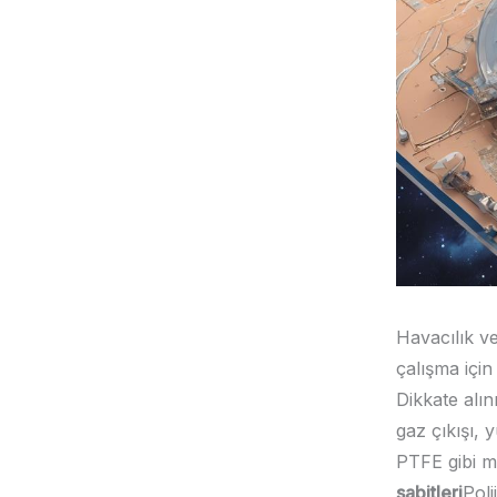
Havacılık v
çalışma için
Dikkate alı
gaz çıkışı,
PTFE gibi m
sabitleri
Pol