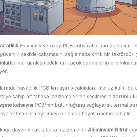
ararlılık
Havacılık ve uzay PCB substratlarının kullanımı, e
 güvenilir şekilde çalışmasını sağlamada kritik bir faktördür.
amları
termal genleşmedeki en küçük sapmaların bile yıkıcı ar
yer.
rında havacılık PCB'leri aşırı sıcaklıklara maruz kalır, bu
liteye sahip alt tabaka malzemelerinin seçilmesini zorunlu k
eşme katsayısı
PCB'nin bütünlüğünü sağlayarak termal stre
eya katmanlara ayrılmayı önlemek hayati öneme sahiptir.
klığa dayanıklı alt tabaka malzemeleri
Alüminyum Nitrür
ve