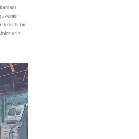
ılaması
üvenilir
dikkatli bir
nimlerini