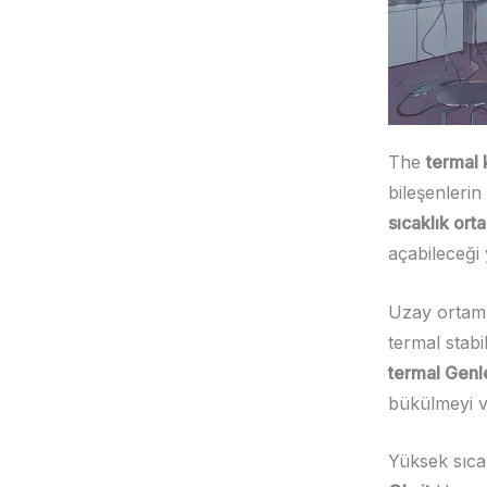
The
termal k
bileşenlerin
sıcaklık ort
açabileceği 
Uzay ortamla
termal stabi
termal Genl
bükülmeyi v
Yüksek sıca