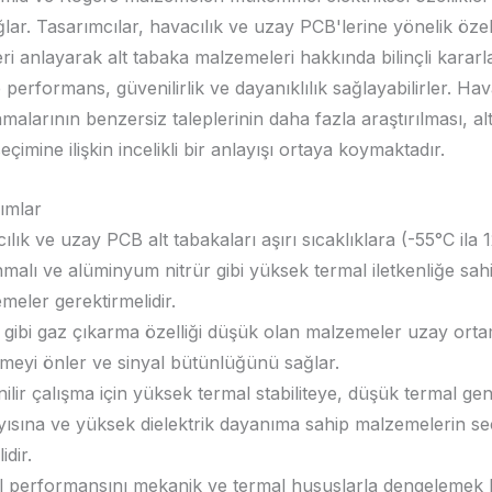
lar. Tasarımcılar, havacılık ve uzay PCB'lerine yönelik öze
ri anlayarak alt tabaka malzemeleri hakkında bilinçli kararla
performans, güvenilirlik ve dayanıklılık sağlayabilirler. Hav
alarının benzersiz taleplerinin daha fazla araştırılması, al
çimine ilişkin incelikli bir anlayışı ortaya koymaktadır.
ımlar
ılık ve uzay PCB alt tabakaları aşırı sıcaklıklara (-55°C ila 
malı ve alüminyum nitrür gibi yüksek termal iletkenliğe sah
meler gerektirmelidir.
gibi gaz çıkarma özelliği düşük olan malzemeler uzay orta
nmeyi önler ve sinyal bütünlüğünü sağlar.
ilir çalışma için yüksek termal stabiliteye, düşük termal ge
yısına ve yüksek dielektrik dayanıma sahip malzemelerin se
idir.
l performansını mekanik ve termal hususlarla dengelemek