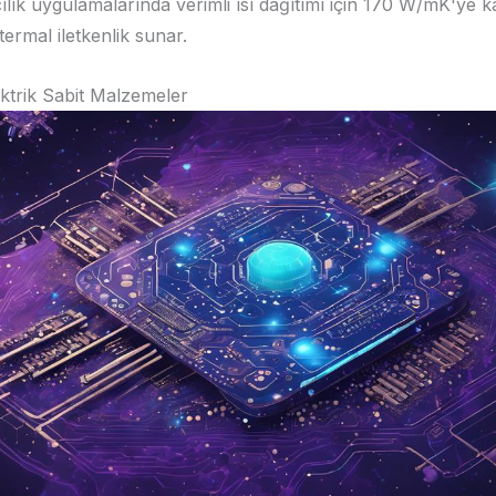
lık uygulamalarında verimli ısı dağıtımı için 170 W/mK'ye k
ermal iletkenlik sunar.
ktrik Sabit Malzemeler