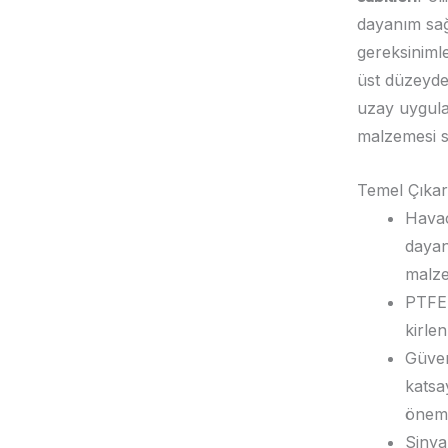
dayanım sağ
gereksinimle
üst düzeyde 
uzay uygulam
malzemesi se
Temel Çıkar
Havac
dayan
malze
PTFE 
kirle
Güven
katsa
öneml
Sinya