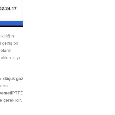
klılığın
 geniş bir
elerin
tilen ısıyı
ir
düşük gaz
erin
vemeti
PTFE
 gereklidir.