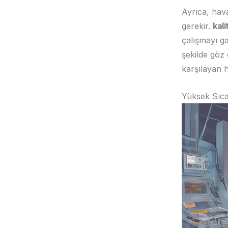
Ayrıca, hava
gerekir.
kali
çalışmayı ga
şekilde göz
karşılayan ha
Yüksek Sıcak