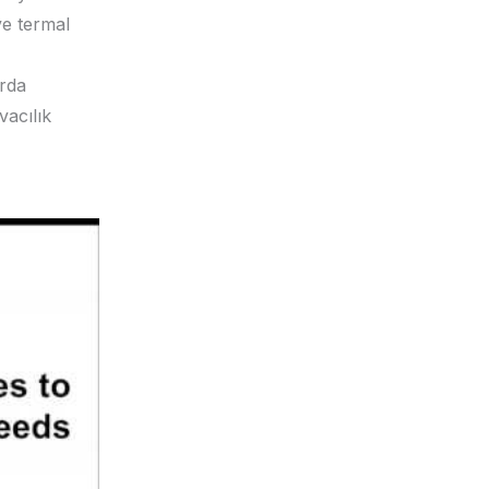
ve termal
arda
vacılık