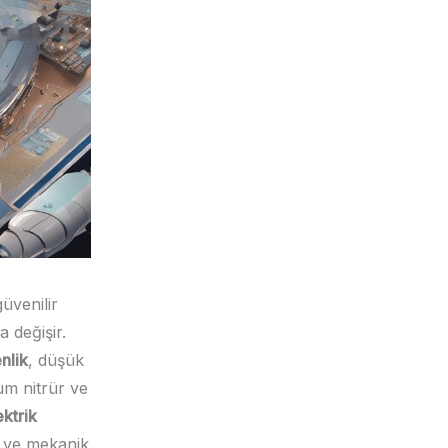
üvenilir
 değişir.
nlik
, düşük
um nitrür ve
ktrik
r ve mekanik