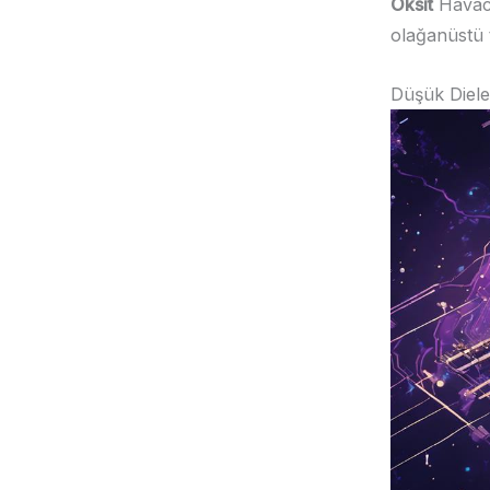
Oksit
Havacı
olağanüstü t
Düşük Diele