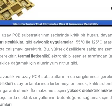
 uzay PCB substratlarının seçiminde kritik bir husus, dayanı
ırı sıcaklıklar
, gibi
aviyonik uygulamalar
-55°C ile 125°C arası
kta çalışmayı gerektirir. Bu, yüksek özelliklere sahip malzem
gerektirir.
termal iletkenlik
Elektronik bileşenler tarafından üre
şekilde dağıtmak için alüminyum nitrür gibi.
havacılık ve uzay PCB substratlarının da sergilenmesi gerek
likleri
uzay ortamlarında kirlenmeyi önlemek, kritik sisteml
ini garanti etmek. İle malzeme seçimi
yüksek dielektrik muka
koşullarda elektrik sinyallerinin bütünlüğünü sağlamak için de
tamları
.