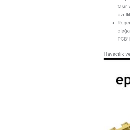
taşır
özelli
Roger
olağa
PCB'le
Havacılık v