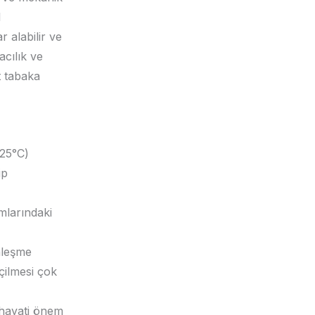
l
r alabilir ve
acılık ve
t tabaka
125°C)
ip
mlarındaki
nleşme
çilmesi çok
 hayati önem