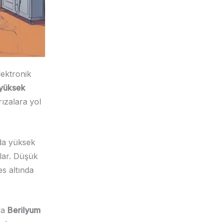
lektronik
yüksek
ızalara yol
 da yüksek
ılar. Düşük
s altında
ya
Berilyum