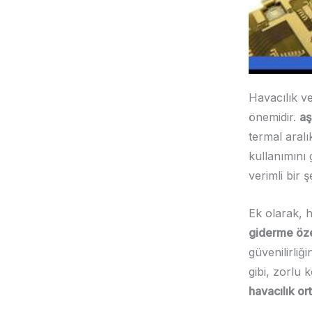
Havacılık ve
önemidir.
aş
termal aralı
kullanımını 
verimli bir 
Ek olarak, 
giderme özel
güvenilirliğ
gibi, zorlu 
havacılık or