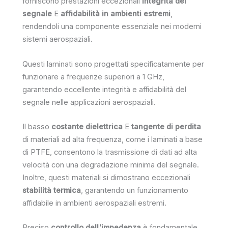
forniscono prestazioni eccezionali
integrità del
segnale
E
affidabilità in ambienti estremi
,
rendendoli una componente essenziale nei moderni
sistemi aerospaziali.
Questi laminati sono progettati specificatamente per
funzionare a frequenze superiori a 1 GHz,
garantendo eccellente integrità e affidabilità del
segnale nelle applicazioni aerospaziali.
Il basso
costante dielettrica
E
tangente di perdita
di materiali ad alta frequenza, come i laminati a base
di PTFE, consentono la trasmissione di dati ad alta
velocità con una degradazione minima del segnale.
Inoltre, questi materiali si dimostrano eccezionali
stabilità termica
, garantendo un funzionamento
affidabile in ambienti aerospaziali estremi.
Preciso
controllo dell'impedenza
è fondamentale