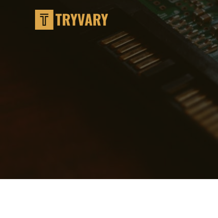
ข้าม
ไป
ที่
เนื้อหา