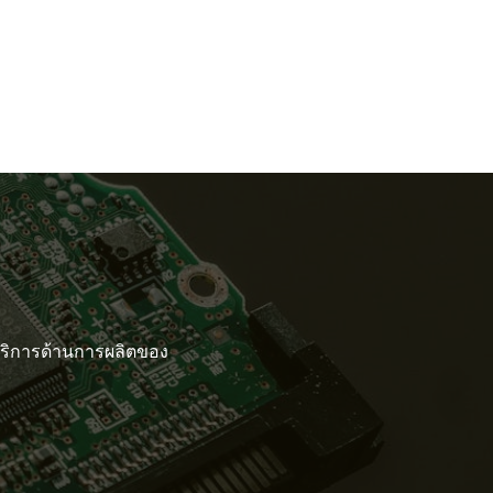
งบริการด้านการผลิตของ