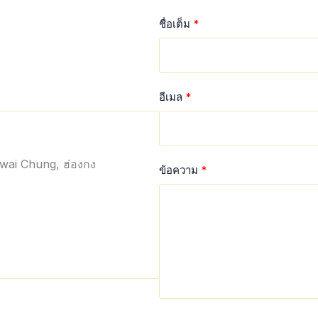
ชื่อเต็ม
อีเมล
wai Chung, ฮ่องกง
ข้อความ