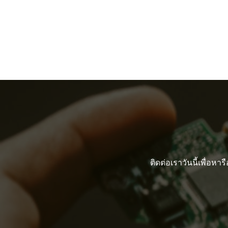
ติดต่อเราวันนี้เพื่อ