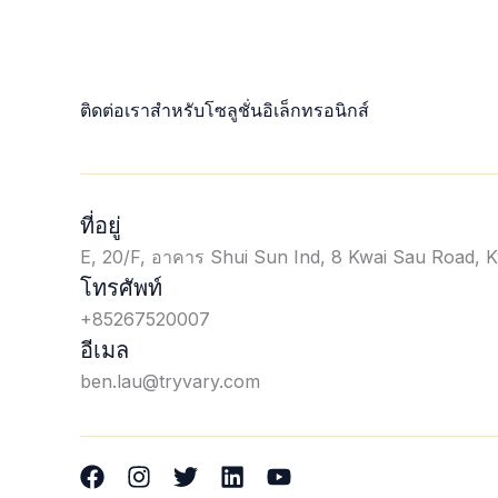
ติดต่อเราสำหรับโซลูชั่นอิเล็กทรอนิกส์
ที่อยู่
E, 20/F, อาคาร Shui Sun Ind, 8 Kwai Sau Road, K
โทรศัพท์
+85267520007
อีเมล
ben.lau@tryvary.com