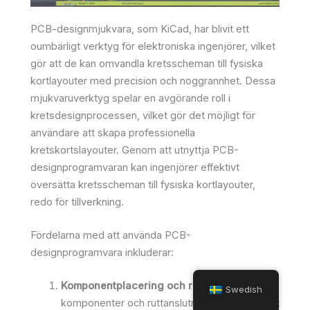
PCB-designmjukvara, som KiCad, har blivit ett
oumbärligt verktyg för elektroniska ingenjörer, vilket
gör att de kan omvandla kretsscheman till fysiska
kortlayouter med precision och noggrannhet. Dessa
mjukvaruverktyg spelar en avgörande roll i
kretsdesignprocessen, vilket gör det möjligt för
användare att skapa professionella
kretskortslayouter. Genom att utnyttja PCB-
designprogramvaran kan ingenjörer effektivt
översätta kretsscheman till fysiska kortlayouter,
redo för tillverkning.
Fördelarna med att använda PCB-
designprogramvara inkluderar:
Komponentplacering och routing
: Placera
Swedish
komponenter och ruttanslutningar exakt för att