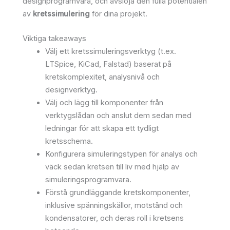
designprogramvara, och avslöja den fulla potentialen
av
kretssimulering
för dina projekt.
Viktiga takeaways
Välj ett kretssimuleringsverktyg (t.ex.
LTSpice, KiCad, Falstad) baserat på
kretskomplexitet, analysnivå och
designverktyg.
Välj och lägg till komponenter från
verktygslådan och anslut dem sedan med
ledningar för att skapa ett tydligt
kretsschema.
Konfigurera simuleringstypen för analys och
väck sedan kretsen till liv med hjälp av
simuleringsprogramvara.
Förstå grundläggande kretskomponenter,
inklusive spänningskällor, motstånd och
kondensatorer, och deras roll i kretsens