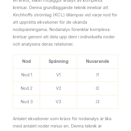
en krets, vilket möjliggör analys av komplexa
kretsar. Denna grundläggande teknik innebär att
Kirchhoffs strömlag (KCL) tillämpas vid varje nod för
att upprätta ekvationer för de okända
nodspänningarna. Nodanalys förenklar komplexa
kretsar genom att dela upp dem i individuella noder
och analysera deras relationer.
Nod
Spänning
Nuvarande
Nod 1
V1
I1
Nod 2
V2
I2
Nod 3
V3
I3
Antalet ekvationer som krävs för nodanalys är lika
med antalet noder minus en. Denna teknik är