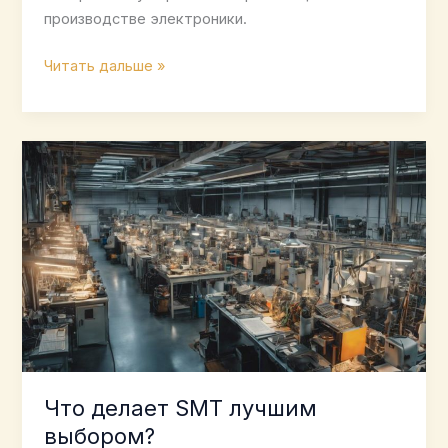
производстве электроники.
7
Читать дальше »
основных
преимуществ
сборки
для
поверхностного
монтажа
Что делает SMT лучшим
выбором?