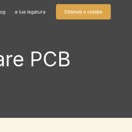
log
a lua legatura
Obțineți o cotație
are PCB