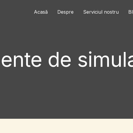
Acasă
Despre
Serviciul nostru
B
mente de simul