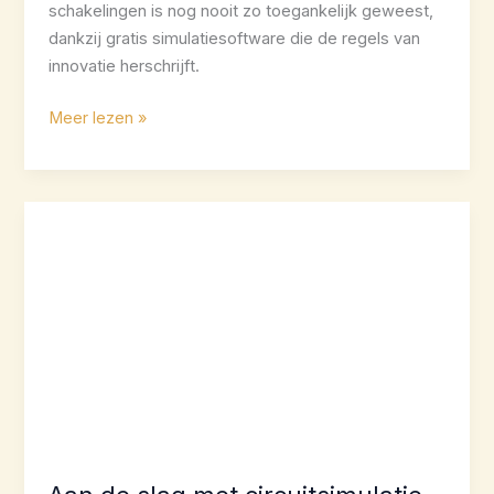
schakelingen is nog nooit zo toegankelijk geweest,
dankzij gratis simulatiesoftware die de regels van
innovatie herschrijft.
Waarom
Meer lezen »
gratis
circuitsimulatiesoftware
een
game-
changer
is