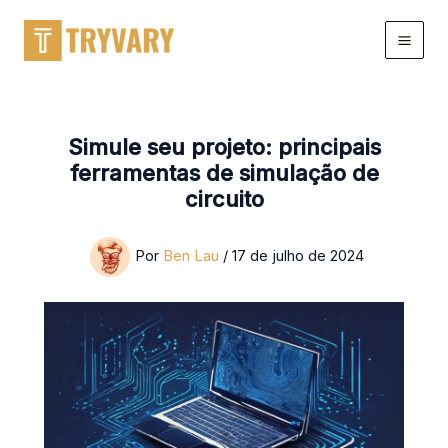
Ir
para
o
conteúdo
Simule seu projeto: principais
ferramentas de simulação de
circuito
Por
Ben Lau
/
17 de julho de 2024