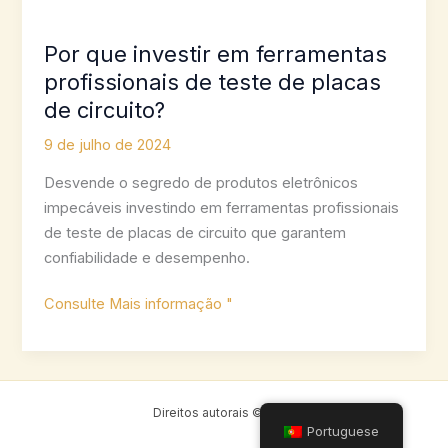
Por que investir em ferramentas
profissionais de teste de placas
de circuito?
9 de julho de 2024
Desvende o segredo de produtos eletrônicos
impecáveis investindo em ferramentas profissionais
de teste de placas de circuito que garantem
confiabilidade e desempenho.
Por
Consulte Mais informação "
que
investir
em
ferramentas
Direitos autorais © 2026
profissionais
Portuguese