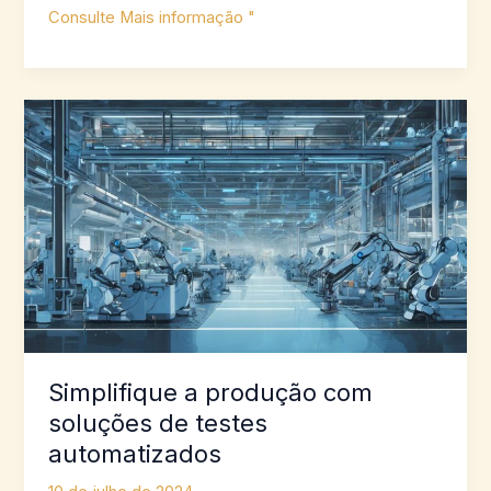
7
Consulte Mais informação "
melhores
métodos
de
teste
PCBA
para
análise
de
confiabilidade
Simplifique a produção com
soluções de testes
automatizados