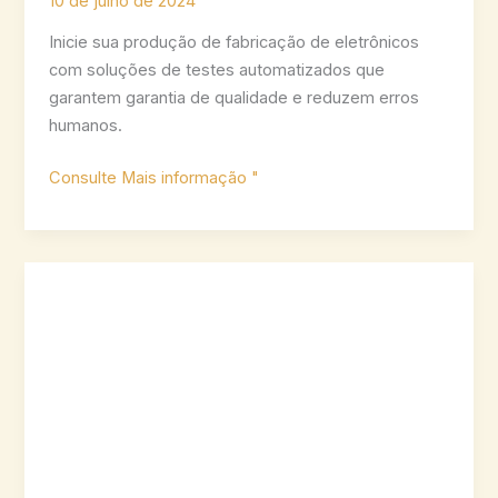
10 de julho de 2024
Inicie sua produção de fabricação de eletrônicos
com soluções de testes automatizados que
garantem garantia de qualidade e reduzem erros
humanos.
Simplifique
Consulte Mais informação "
a
produção
com
soluções
de
testes
automatizados