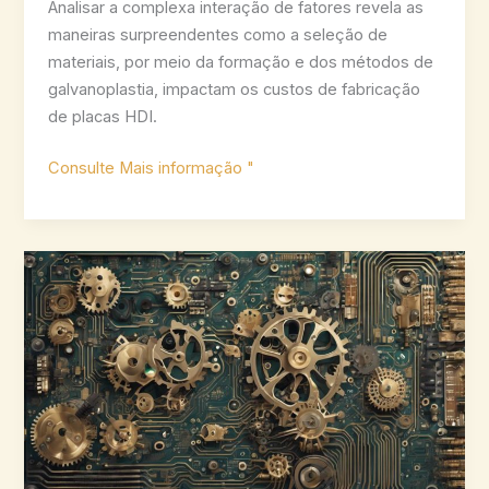
Analisar a complexa interação de fatores revela as
maneiras surpreendentes como a seleção de
materiais, por meio da formação e dos métodos de
galvanoplastia, impactam os custos de fabricação
de placas HDI.
Quais
Consulte Mais informação "
são
os
custos
de
fabricação
das
placas
HDI?