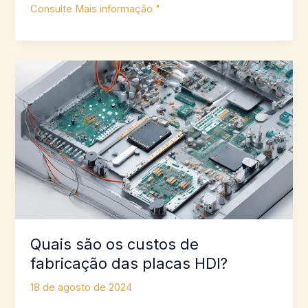
Estratégias
Consulte Mais informação "
de
baixo
custo
para
reduzir
despesas
de
fabricação
Quais são os custos de
fabricação das placas HDI?
18 de agosto de 2024