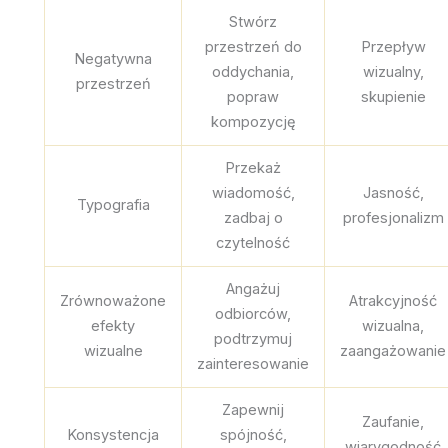
Stwórz
przestrzeń do
Przepływ
Negatywna
oddychania,
wizualny,
przestrzeń
popraw
skupienie
kompozycję
Przekaż
wiadomość,
Jasność,
Typografia
zadbaj o
profesjonalizm
czytelność
Angażuj
Zrównoważone
Atrakcyjność
odbiorców,
efekty
wizualna,
podtrzymuj
wizualne
zaangażowanie
zainteresowanie
Zapewnij
Zaufanie,
Konsystencja
spójność,
wiarygodność