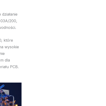
 działanie
103A/200,
wodności.
, które
 na wysokie
nie
m dla
riału PCB.