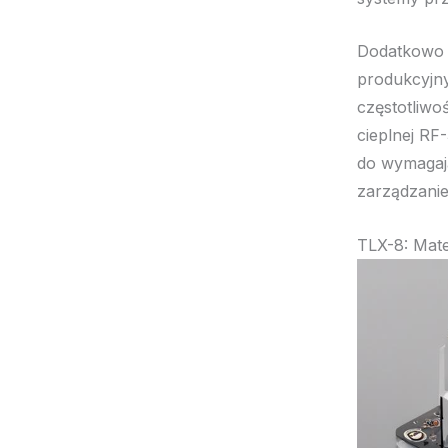
Dodatkowo 
produkcyjny
częstotliwo
cieplnej RF
do wymagają
zarządzanie
TLX-8: Mate