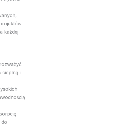
owanych,
projektów
a każdej
 rozważyć
cieplną i
wysokich
zewodnością
sorpcję
ę do