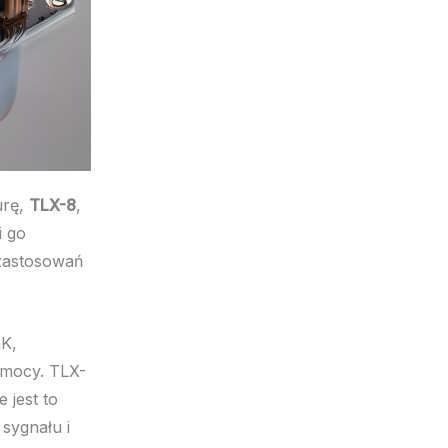
urę,
TLX-8
,
i go
zastosowań
K,
 mocy. TLX-
 jest to
sygnału i