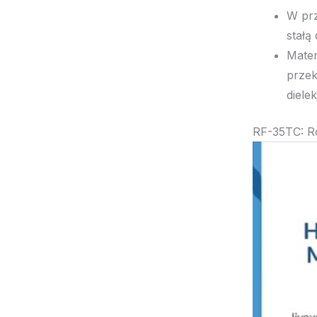
W prz
stałą
Mater
przek
diele
RF-35TC: Ro