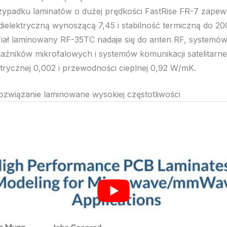
ypadku laminatów o dużej prędkości FastRise FR-7 zape
 dielektryczną wynoszącą 7,45 i stabilność termiczną do 20
iał laminowany RF-35TC nadaje się do anten RF, systemó
aźników mikrofalowych i systemów komunikacji satelitarnej,
ktrycznej 0,002 i przewodności cieplnej 0,92 W/mK.
związanie laminowane wysokiej częstotliwości