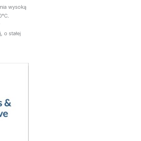
wnia wysoką
0°C.
w
 o stałej