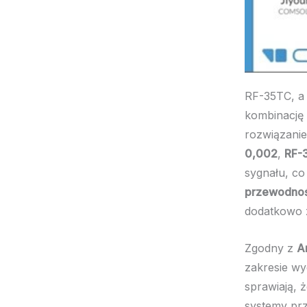
RF-35TC, 
kombinację 
rozwiązanie
0,002
,
RF-
sygnału, c
przewodnoś
dodatkowo z
Zgodny z
A
zakresie wy
sprawiają, 
systemy prz