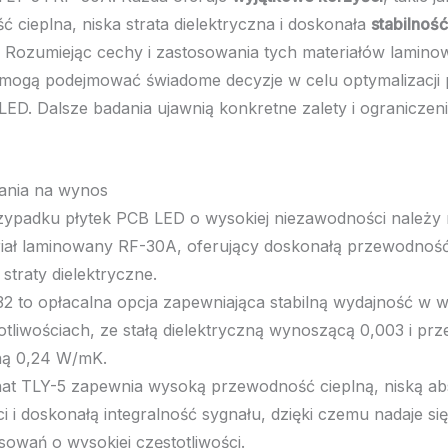
 cieplna, niska strata dielektryczna i doskonała
stabilność
. Rozumiejąc cechy i zastosowania tych materiałów lamin
 mogą podejmować świadome decyzje w celu optymalizacji 
LED. Dalsze badania ujawnią konkretne zalety i ograniczeni
ania na wynos
ypadku płytek PCB LED o wysokiej niezawodności należy
iał laminowany RF-30A, oferujący doskonałą przewodność 
 straty dielektryczne.
2 to opłacalna opcja zapewniająca stabilną wydajność w 
otliwościach, ze stałą dielektryczną wynoszącą 0,003 i pr
ną 0,24 W/mK.
at TLY-5 zapewnia wysoką przewodność cieplną, niską ab
ci i doskonałą integralność sygnału, dzięki czemu nadaje si
sowań o wysokiej częstotliwości.