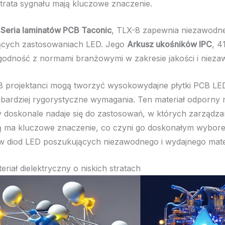
trata sygnału mają kluczowe znaczenie.
ć
Seria laminatów PCB Taconic
, TLX-8 zapewnia niezawodne
cych zastosowaniach LED. Jego
Arkusz ukośników IPC
, 4
odność z normami branżowymi w zakresie jakości i nieza
8 projektanci mogą tworzyć wysokowydajne płytki PCB LED
ajbardziej rygorystyczne wymagania. Ten materiał odporny
 doskonale nadaje się do zastosowań, w których zarządza
ą ma kluczowe znaczenie, co czyni go doskonałym wybore
w diod LED poszukujących niezawodnego i wydajnego mate
riał dielektryczny o niskich stratach