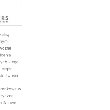
ikalną
lnym
tryczna
łcenia
wych. Jego
ciepła,
otliwości.
 branżowe w
tryczne
krofalowe