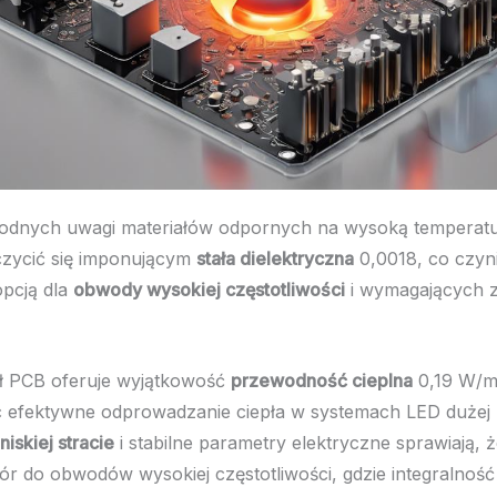
odnych uwagi materiałów odpornych na wysoką temperat
zycić się imponującym
stała dielektryczna
0,0018, co czyn
opcją dla
obwody wysokiej częstotliwości
i wymagających 
ał PCB oferuje wyjątkowość
przewodność cieplna
0,19 W/m
c efektywne odprowadzanie ciepła w systemach LED dużej
niskiej stracie
i stabilne parametry elektryczne sprawiają, że
ór do obwodów wysokiej częstotliwości, gdzie integralność 