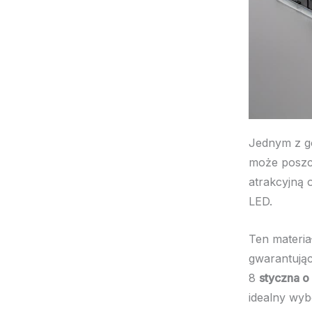
Jednym z g
może poszc
atrakcyjną 
LED.
Ten materi
gwarantują
8
styczna o 
idealny wyb