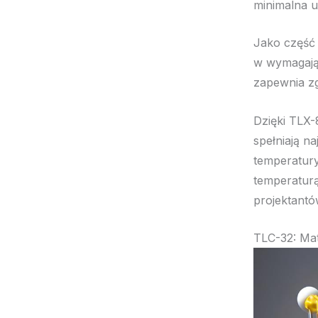
minimalna u
Jako częś
w wymagają
zapewnia zg
Dzięki TLX-
spełniają n
temperatury
temperatur
projektantó
TLC-32: Mate