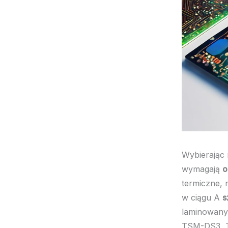
Wybierając 
wymagają
o
termiczne,
w ciągu A
s
laminowanyc
TSM-DS3, T