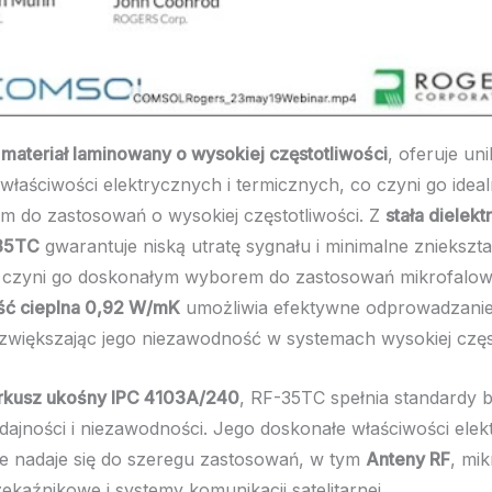
a
materiał laminowany o wysokiej częstotliwości
, oferuje un
właściwości elektrycznych i termicznych, co czyni go idea
m do zastosowań o wysokiej częstotliwości. Z
stała dielek
35TC
gwarantuje niską utratę sygnału i minimalne zniekszta
o czyni go doskonałym wyborem do zastosowań mikrofalo
ć cieplna 0,92 W/mK
umożliwia efektywne odprowadzanie 
większając jego niezawodność w systemach wysokiej częst
rkusz ukośny IPC 4103A/240
, RF-35TC spełnia standardy
dajności i niezawodności. Jego doskonałe właściwości elek
że nadaje się do szeregu zastosowań, w tym
Anteny RF
, mi
ekaźnikowe i systemy komunikacji satelitarnej.