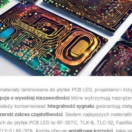
materiały laminowane do płytek PCB LED, projektanci i inż
pcje o wysokiej niezawodności
które wytrzymują naprężen
 należy konserwować
Integralność sygnału
i gwarantują sta
zeroki zakres częstotliwości
. Siedem najlepszych materiał
h do płytek PCB LED to RF-35TC, TLX-8, TLC-32, FastRis
LY-5 i RF-30A. Każda oferuje
wyjątkowe korzyści
, takie 