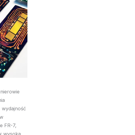
ynierowie
ia
łą wydajność
ów
e FR-7,
jak wysoka