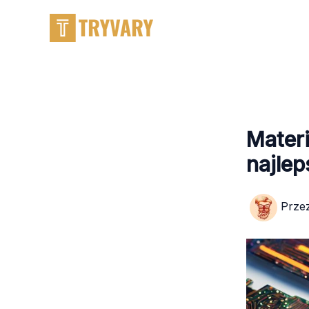
Przejdź
do
treści
Materi
najlep
Prze