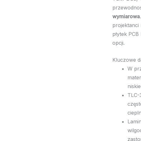
przewodność
wymiarowa
projektanci
płytek PCB 
opcji.
Kluczowe d
W prz
mater
niskie
TLC-3
częst
ciepl
Lamin
wilgo
zasto