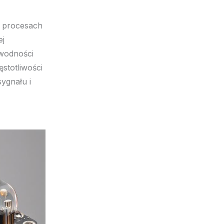
 procesach
ej
ewodności
stotliwości
ygnału i