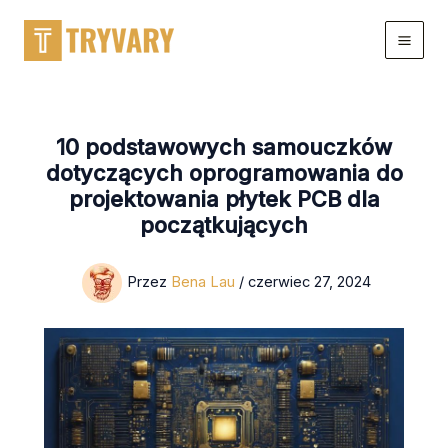
Przejdź
do
treści
10 podstawowych samouczków
dotyczących oprogramowania do
projektowania płytek PCB dla
początkujących
Przez
Bena Lau
/
czerwiec 27, 2024