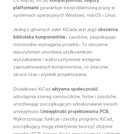
Co więcej, KiCad
kompatybilność między
platformami
gwarantuje bezproblemową pracę w
systemach operacyjnych Windows, macOS i Linux.
Jedną z głównych zalet KiCada jest jego
obszerna
biblioteka komponentów
i zasobów, zaspokajając
różnorodne wymagania projektu. To obszerne
repozytorium umożliwia użytkownikom
wyszukiwanie i wykorzystywanie wstępnie
zaprojektowanych komponentów, co znacznie
skraca czas i wysiłek projektowania.
Dodatkowo KiCad
aktywna społeczność
udostępnia szereg samouczków, forów i zasobów,
umożliwiając początkującym udoskonalanie swoich
umiejętności
Umiejętność projektowania PCB
.
Wykorzystując funkcje i zasoby programu KiCad,
początkujący mogą efektywnie tworzyć złożone
projekty PCB, torując drogę innowacyjnym i udanym