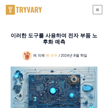
콘
텐
츠
로
건
너
이러한 도구를 사용하여 전자 부품 노
뛰
후화 예측
기
에 의해
벤 라우
/
2024년 8월 16일