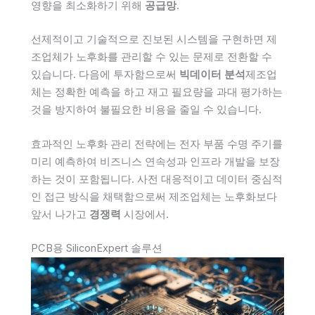
영향을 최소화하기 위해
공급망
.
선제적이고 기술적으로 진보된 시스템을 구현하면 제
조업체가 노후화를 관리할 수 있는 문제로 전환할 수
있습니다. 다음에 투자함으로써
빅데이터 분석
제조업
체는 정확한 예측을 하고 재고 필요량을 과대 평가하는
것을 방지하여 불필요한 비용을 줄일 수 있습니다.
효과적인 노후화 관리 전략에는 전자 부품 수명 주기를
미리 예측하여 비즈니스 연속성과 인프라 개발을 보장
하는 것이 포함됩니다. 사전 대응적이고 데이터 중심적
인 접근 방식을 채택함으로써 제조업체는 노후화보다
앞서 나가고
경쟁력
시장에서.
PCB용 SiliconExpert 솔루션