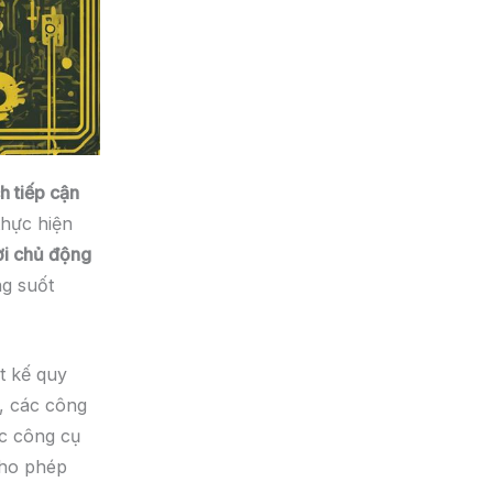
h tiếp cận
thực hiện
hời chủ động
ng suốt
ết kế quy
, các công
ác công cụ
cho phép