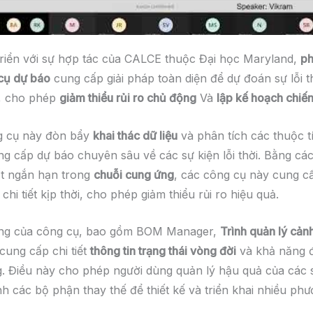
riển với sự hợp tác của CALCE thuộc Đại học Maryland,
ph
cụ dự báo
cung cấp giải pháp toàn diện để dự đoán sự lỗi th
ử, cho phép
giảm thiểu rủi ro chủ động
Và
lập kế hoạch chiến
 cụ này đòn bẩy
khai thác dữ liệu
và phân tích các thuộc t
g cấp dự báo chuyên sâu về các sự kiện lỗi thời. Bằng các
ất ngắn hạn trong
chuỗi cung ứng
, các công cụ này cung c
 chi tiết kịp thời, cho phép giảm thiểu rủi ro hiệu quả.
ăng của công cụ, bao gồm BOM Manager,
Trình quản lý cản
cung cấp chi tiết
thông tin trạng thái vòng đời
và khả năng đ
. Điều này cho phép người dùng quản lý hậu quả của các s
ịnh các bộ phận thay thế để thiết kế và triển khai nhiều ph