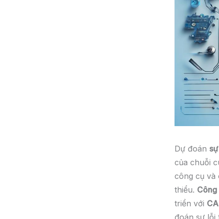
Dự đoán
sự
của chuỗi c
công cụ và 
thiểu.
Công 
triển với
CA
đoán sự lỗi