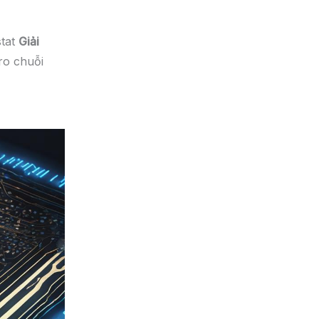
stat
Giải
 ro chuỗi