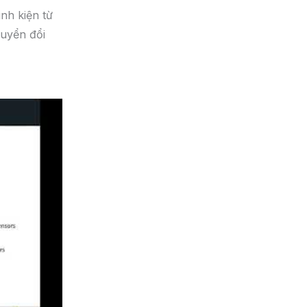
inh kiện từ
huyển đổi