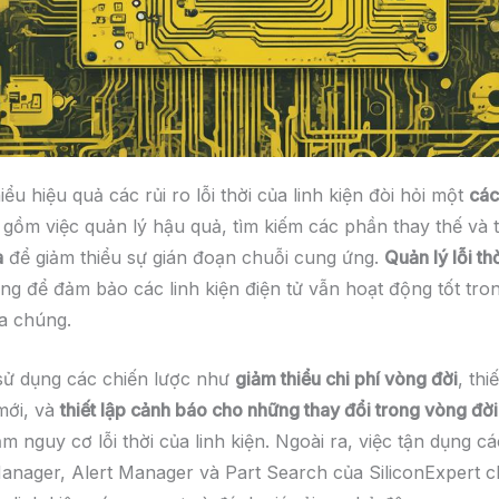
iểu hiệu quả các rủi ro lỗi thời của linh kiện đòi hỏi một
các
gồm việc quản lý hậu quả, tìm kiếm các phần thay thế và 
a
để giảm thiểu sự gián đoạn chuỗi cung ứng.
Quản lý lỗi t
ọng để đảm bảo các linh kiện điện tử vẫn hoạt động tốt tro
a chúng.
sử dụng các chiến lược như
giảm thiểu chi phí vòng đời
, thi
mới, và
thiết lập cảnh báo cho những thay đổi trong vòng đời
ảm nguy cơ lỗi thời của linh kiện. Ngoài ra, việc tận dụng c
nager, Alert Manager và Part Search của SiliconExpert 