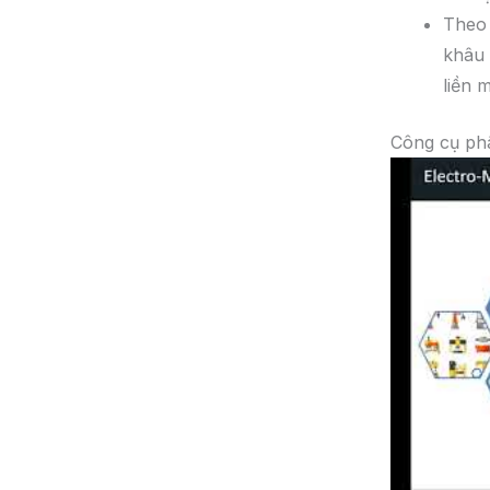
Theo 
khâu 
liền 
Công cụ phâ