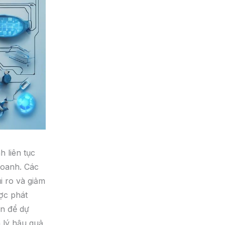
h liên tục
doanh. Các
i ro và giảm
ợc phát
ện để dự
 lý hậu quả,