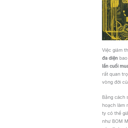
Việc giảm th
đa diện
bao 
lần cuối mu
rất quan tr
vòng đời củ
Bằng cách 
hoạch làm 
ty có thể gi
như BOM Ma