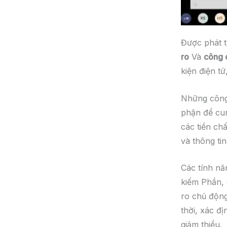
Được phát t
ro
Và
công 
kiện điện t
Những công
phận để cun
các tiền ch
và thông tin
Các tính n
kiếm Phần, 
ro chủ động
thời, xác đ
giảm thiểu.