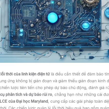
 lỗi thời của linh kiện điện tử
là điều cần thiết để đảm bảo tín
ung ứng không bị gián đoạn và giảm thiểu gián đoạn kinh 
chiến lược tiên tiến cho phép dự báo chủ động, đánh giá rủ
cụ phân tích và dự báo rủi ro
, chẳng hạn như những cái đư
LCE của Đại học Maryland
, cung cấp các giải pháp toàn di
 thời. Các chiến lược quản lý lỗi thời hiệu quả bao gồm quản