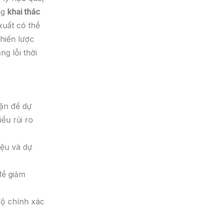
ng
khai thác
xuất có thể
hiến lược
g lỗi thời
hận để dự
iểu rủi ro
iệu và dự
để giảm
độ chính xác