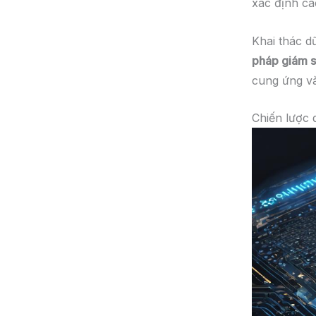
xác định cá
Khai thác dữ
pháp giám 
cung ứng và
Chiến lược q