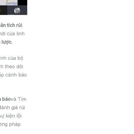
ân tích rủi
ời của linh
 lược
.
ính của bộ
h theo dõi
ấp cảnh báo
h báo
và Tìm
ánh giá rủi
ự kiện lỗi
ương pháp