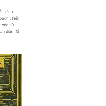
u rủi ro
hoạch chiến
 thác dữ
oàn diện để