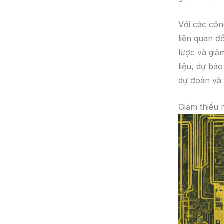
Với các côn
liên quan đế
lược và giả
liệu, dự bá
dự đoán và q
Giảm thiểu r