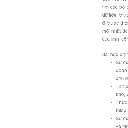
tìm các bộ 
dữ liệu
, thu
đi trước th
mới nhất để
của linh kiệ
Bài học chí
Sử dụ
đoán 
chủ đ
Tận d
báo, 
Thực 
thiểu
Sử dụ
và hi