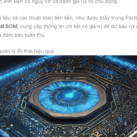
c linh kiện có nguy cơ và đánh giá rủi ro chủ động.
 liệu và các thuật toán tiên tiến, như được thấy trong Part
sát BOM
, cung cấp thông tin chi tiết có giá trị để dự báo rủi
 đảm bảo tuân thủ.
uản lý lỗi thời hiệu quả