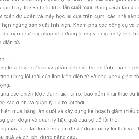
phận thay thế và triển khai
lần cuối mua
. Bằng cách tận dụ
ật toán dự đoán và máy học lai dựa trên cụm, các nhà sản 
ời hạn ngừng sản xuất linh kiện. Khám phá các công cụ và c
 tiếp cận phương pháp chủ động trong việc quản lý tình trạn
n điện tử.
nh
ng khai thác dữ liệu và phân tích các thuộc tính của bộ p
tình trạng lỗi thời của linh kiện điện tử và cho phép giảm th
ộng.
ụng các chiến lược đánh giá rủi ro, bao gồm khai thác dữ l
để xác định và quản lý rủi ro lỗi thời.
hiện mua hàng lần cuối và xây dựng kế hoạch giảm thiểu 
 sự gián đoạn và quản lý hậu quả của sự cố lỗi thời.
ng máy học lai dựa trên cụm để dự đoán ngày lỗi thời với 
ệu quả về chi phí được nâng cao.