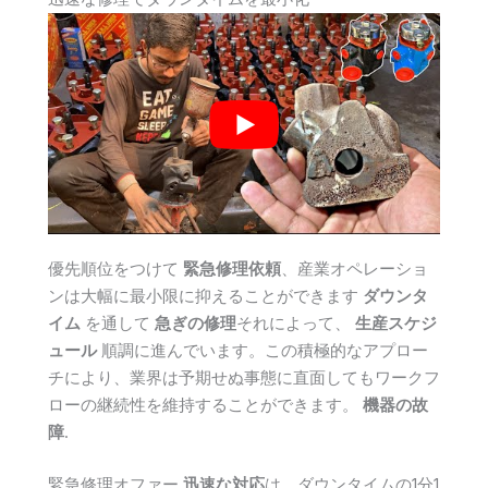
優先順位をつけて
緊急修理依頼
、産業オペレーショ
ンは大幅に最小限に抑えることができます
ダウンタ
イム
を通して
急ぎの修理
それによって、
生産スケジ
ュール
順調に進んでいます。この積極的なアプロー
チにより、業界は予期せぬ事態に直面してもワークフ
ローの継続性を維持することができます。
機器の故
障
.
緊急修理オファー
迅速な対応
は、ダウンタイムの1分1