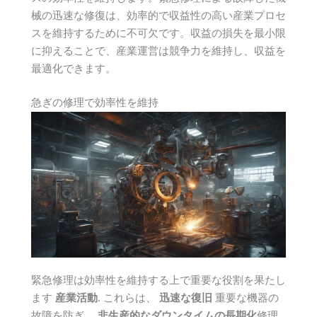
械の迅速な修復は、効率的で収益性の高い産業プロセ
スを維持するために不可欠です。収益の損失を最小限
に抑えることで、産業運営は競争力を維持し、収益を
最適化できます。
急ぎの修理で効率性を維持
緊急修理は効率性を維持する上で重要な役割を果たし
ます
産業活動
. これらは、
迅速な復旧
重要な機器の
故障を防ぎ、
非生産的なダウンタイムの長期化
修理