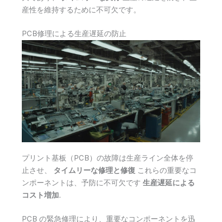
産性を維持するために不可欠です。
PCB修理による生産遅延の防止
プリント基板（PCB）の故障は生産ライン全体を停
止させ、
タイムリーな修理と修復
これらの重要なコ
ンポーネントは、予防に不可欠です
生産遅延による
コスト増加
.
PCB の緊急修理により、重要なコンポーネントを迅