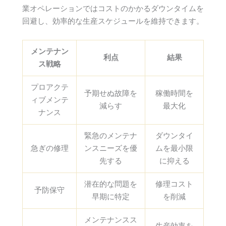
業オペレーションではコストのかかるダウンタイムを
回避し、効率的な生産スケジュールを維持できます。
メンテナン
利点
結果
ス戦略
プロアクテ
予期せぬ故障を
稼働時間を
ィブメンテ
減らす
最大化
ナンス
緊急のメンテナ
ダウンタイ
急ぎの修理
ンスニーズを優
ムを最小限
先する
に抑える
潜在的な問題を
修理コスト
予防保守
早期に特定
を削減
メンテナンスス
生産効率を