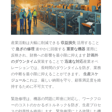
産業活動は大幅に削減できる
収益損失
活用すること
で
急ぎの修理
速やかに回復する
重要な機器
運用に
反映され、財務への影響を最小限に抑えます
計画外
のダウンタイム
実装することで
迅速な対応
産業オペ
レーションでは、長時間のダウンタイムを防ぎ、業務
の中断を最小限に抑えることができます。
生産スケ
ジュール
これは、厳しい納期を守り、顧客満足度を維
持するために不可欠です。
緊急修理は、機器の問題に即座に対応し、ワークフロ
ーのコストのかかるボトルネックを防ぎ、生産プロセ
スの効率性を維持します。緊急修理による故障した機