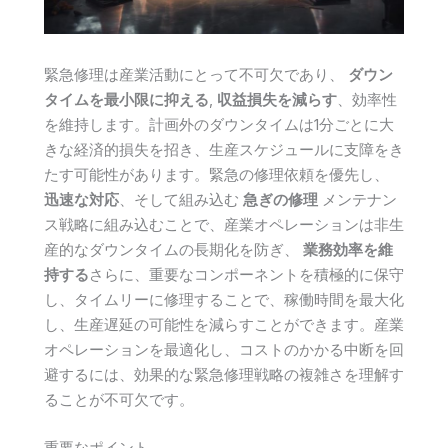
緊急修理は産業活動にとって不可欠であり、
ダウン
タイムを最小限に抑える
,
収益損失を減らす
、効率性
を維持します。計画外のダウンタイムは1分ごとに大
きな経済的損失を招き、生産スケジュールに支障をき
たす可能性があります。緊急の修理依頼を優先し、
迅速な対応
、そして組み込む
急ぎの修理
メンテナン
ス戦略に組み込むことで、産業オペレーションは非生
産的なダウンタイムの長期化を防ぎ、
業務効率を維
持する
さらに、重要なコンポーネントを積極的に保守
し、タイムリーに修理することで、稼働時間を最大化
し、生産遅延の可能性を減らすことができます。産業
オペレーションを最適化し、コストのかかる中断を回
避するには、効果的な緊急修理戦略の複雑さを理解す
ることが不可欠です。