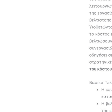
λειτουργιώ
της εργασί
βελτιστοπο
Υιοθετώντα
το κόστος 
βελτιώσουν
συνεργασιώ
οδηγήσει σ
στρατηγικέ
του κόστου
Βασικά Ta
Η εφ
κατα
Η βε
της 