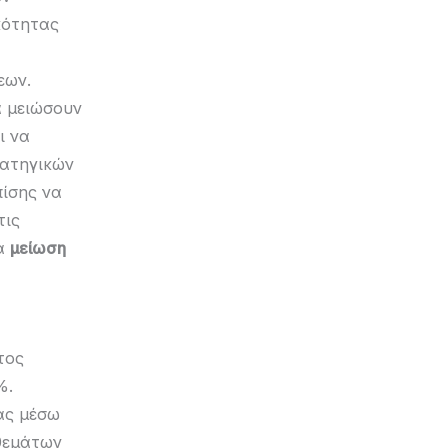
κότητας
εων.
α μειώσουν
ι να
ρατηγικών
πίσης να
τις
ια
μείωση
τος
%.
ας μέσω
οθεμάτων