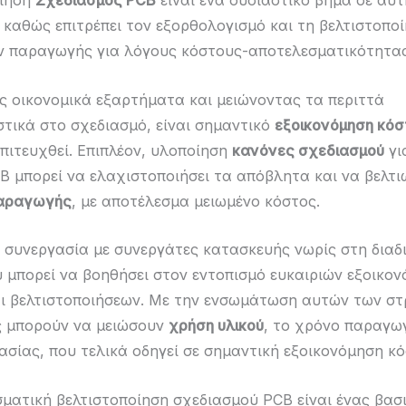
οίηση
Σχεδιασμός PCB
είναι ένα ουσιαστικό βήμα σε αυτ
, καθώς επιτρέπει τον εξορθολογισμό και τη βελτιστοπο
ν παραγωγής για λόγους κόστους-αποτελεσματικότητας
ς οικονομικά εξαρτήματα και μειώνοντας τα περιττά
τικά στο σχεδιασμό, είναι σημαντικό
εξοικονόμηση κόσ
επιτευχθεί. Επιπλέον, υλοποίηση
κανόνες σχεδιασμού
γι
B μπορεί να ελαχιστοποιήσει τα απόβλητα και να βελτι
αραγωγής
, με αποτέλεσμα μειωμένο κόστος.
η συνεργασία με συνεργάτες κατασκευής νωρίς στη διαδ
 μπορεί να βοηθήσει στον εντοπισμό ευκαιριών εξοικο
ι βελτιστοποιήσεων. Με την ενσωμάτωση αυτών των στ
ες μπορούν να μειώσουν
χρήση υλικού
, το χρόνο παραγωγ
ασίας, που τελικά οδηγεί σε σημαντική εξοικονόμηση κό
ματική βελτιστοποίηση σχεδιασμού PCB είναι ένας βασ