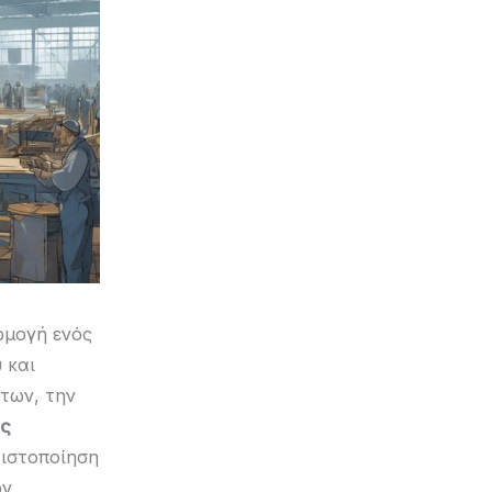
ρμογή ενός
 και
των, την
ής
τιστοποίηση
ων