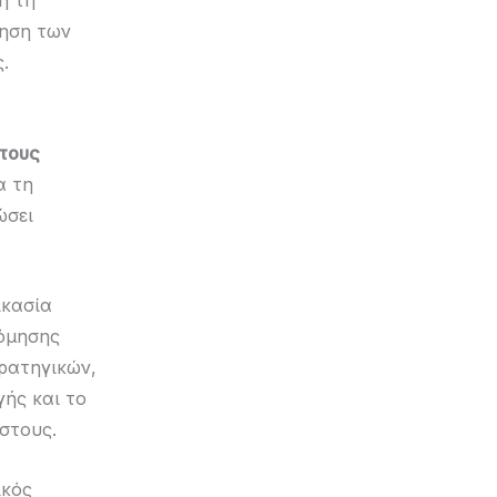
ή τη
ίηση των
.
τους
α τη
ώσει
ικασία
νόμησης
ρατηγικών,
ής και το
στους.
ικός