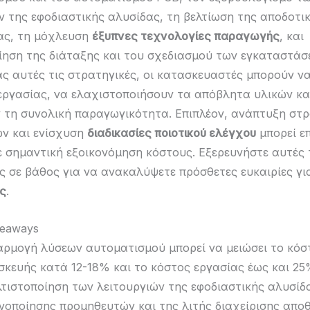
ν της εφοδιαστικής αλυσίδας, τη βελτίωση της αποδοτι
ας, τη μόχλευση
έξυπνες τεχνολογίες παραγωγής
, και
ίηση της διάταξης και του σχεδιασμού των εγκαταστάσ
ς αυτές τις στρατηγικές, οι κατασκευαστές μπορούν ν
εργασίας, να ελαχιστοποιήσουν τα απόβλητα υλικών κα
 τη συνολική παραγωγικότητα. Επιπλέον, ανάπτυξη στ
ν και ενίσχυση
διαδικασίες ποιοτικού ελέγχου
μπορεί ε
ε σημαντική εξοικονόμηση κόστους. Εξερευνήστε αυτές 
ς σε βάθος για να ανακαλύψετε πρόσθετες ευκαιρίες γ
ς
.
keaways
αρμογή λύσεων αυτοματισμού μπορεί να μειώσει το κόσ
σκευής κατά 12-18% και το κόστος εργασίας έως και 25
λτιστοποίηση των λειτουργιών της εφοδιαστικής αλυσίδ
ενοποίησης προμηθευτών και της λιτής διαχείρισης απ