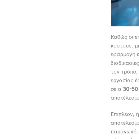
Καθώς οι ε
κόστους, μ
εφαρμογή
διαδικασίε
τον τρόπο,
εργασίας έ
σε α
30-50
αποτέλεσμα
Επιπλέον, 
αποτελεσμ
παραγωγή. 