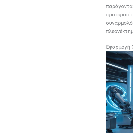
παράγοντας
προτεραιότ
συναρμολόγ
πλεονέκτημ
Εφαρμογή 