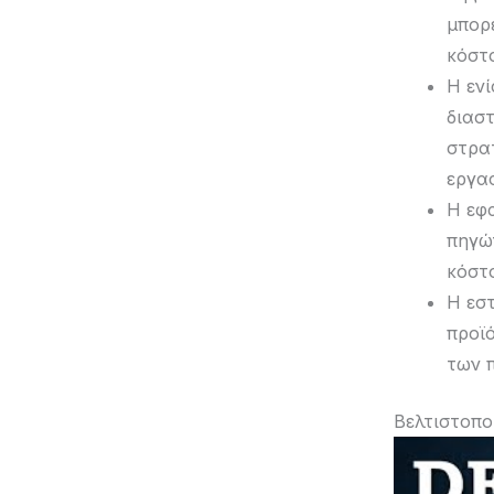
μπορ
κόστ
Η εν
διασ
στρα
εργασ
Η εφ
πηγώ
κόστ
Η εσ
προϊ
των 
Βελτιστοπο