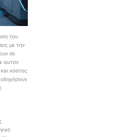
ωση του
εις με την
ουν σε
Με αυτόν
και κόστος
α οδηγήσουν
ε
ς
γικό