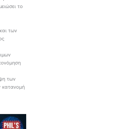
μειώσει το
και των
ος
σιμων
ικονόμηση
ιψη των
ν κατανομή