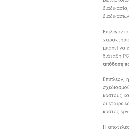
Βελτιστοπ
διαδικασία
διαδικασιώ
Επιλέγοντα
χαρακτηρισ
μπορεί να 
διάταξη PC
απόδοση π
Επιπλέον, 
σχεδιασμού
κόστους κα
οι εταιρεί
κόστος εργ
Η αποτελεσ