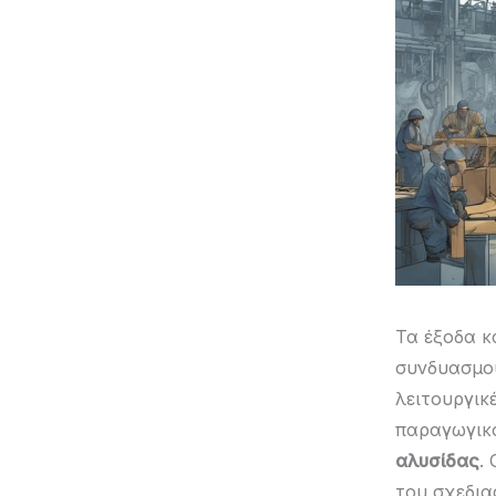
Τα έξοδα κ
συνδυασμ
λειτουργικ
παραγωγικό
αλυσίδας
.
του σχεδια