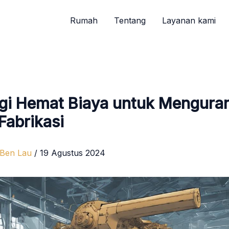
Rumah
Tentang
Layanan kami
egi Hemat Biaya untuk Mengura
Fabrikasi
Ben Lau
/
19 Agustus 2024