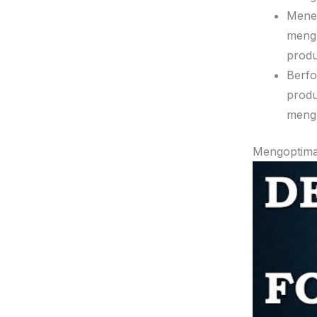
Mener
mengh
produ
Berfo
produ
meng
Mengoptima