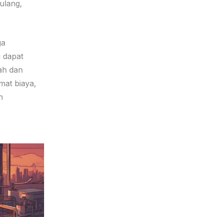
ulang,
ga
i dapat
ah dan
mat biaya,
n