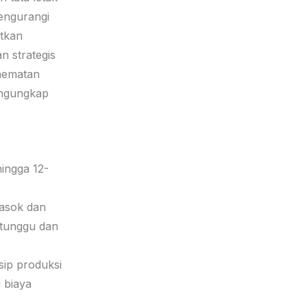
mengurangi
atkan
n strategis
hematan
mengungkap
ingga 12-
masok dan
 tunggu dan
nsip produksi
 biaya