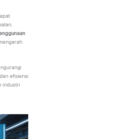
dapat
alan.
enggunaan
a mengarah
engurangi
an efisiensi
industri