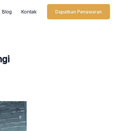
Blog
Kontak
Dapatkan Penawaran
ngi