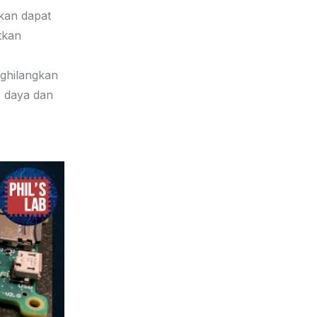
kan dapat
tkan
ghilangkan
r daya dan