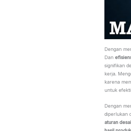
Dengan me
Dan
efisien
signifikan 
kerja. Men
karena mem
untuk efekti
Dengan memi
diperlukan 
aturan desa
hasil produk