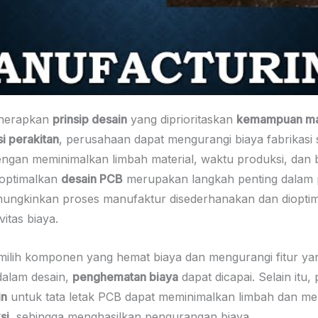
nerapkan
prinsip desain
yang diprioritaskan
kemampuan ma
si perakitan
, perusahaan dapat mengurangi biaya fabrikasi
dengan meminimalkan limbah material, waktu produksi, dan 
goptimalkan
desain PCB
merupakan langkah penting dalam p
ungkinkan proses manufaktur disederhanakan dan diopti
vitas biaya.
lih komponen yang hemat biaya dan mengurangi fitur yan
dalam desain,
penghematan biaya
dapat dicapai. Selain itu
in
untuk tata letak PCB dapat meminimalkan limbah dan me
si
, sehingga menghasilkan pengurangan biaya.