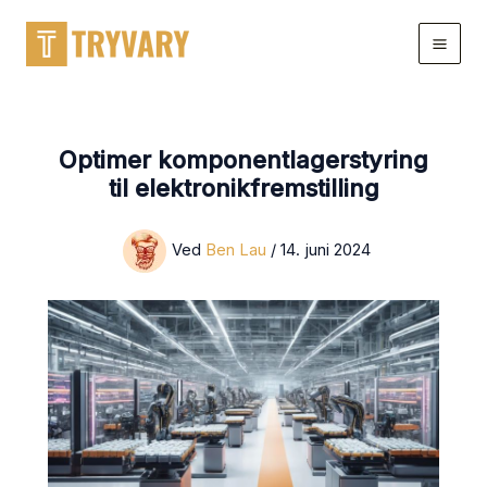
Gå
til
indhold
Optimer komponentlagerstyring
til elektronikfremstilling
Ved
Ben Lau
/
14. juni 2024