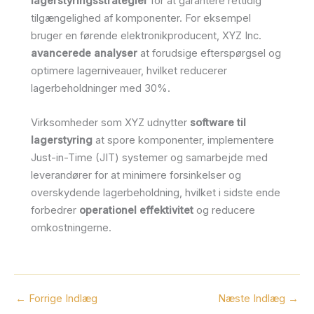
lagerstyringsstrategier
for at garantere rettidig
tilgængelighed af komponenter. For eksempel
bruger en førende elektronikproducent, XYZ Inc.
avancerede analyser
at forudsige efterspørgsel og
optimere lagerniveauer, hvilket reducerer
lagerbeholdninger med 30%.
Virksomheder som XYZ udnytter
software til
lagerstyring
at spore komponenter, implementere
Just-in-Time (JIT) systemer og samarbejde med
leverandører for at minimere forsinkelser og
overskydende lagerbeholdning, hvilket i sidste ende
forbedrer
operationel effektivitet
og reducere
omkostningerne.
←
Forrige Indlæg
Næste Indlæg
→