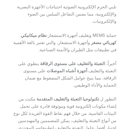
تلبي الحزم الإلكترونية الضوئية احتياجات الأجهزة البصرية
والإلكترونية، مما يضمن التفاعل السلس بين الضوء
والإلكترونيات.
حماية MEMS وتغليف أجهزة الاستشعار
نظام ميكانيكي
كهربائي مصغر
وأجهزة الاستشعار، والتي تعتبر بالغة الأهمية
في تطبيقات مثل الطيران والأتمتة الصناعية.
أخيراً،
التعبئة والتغليف على مستوى الرقاقة
ينطوي على
التعبئة والتغليف
أجهزة أشباه الموصلات
على مستوى
الرقاقة، مما يتيح عوامل الشكل المضغوط مع ضمان
الحماية والأداء الوظيفي.
التطور ل
تكنولوجيا التعبئة والتغليف المتقدمة
مكنت من
إنشاء مكونات إلكترونية قوية وموثوقة قادرة على تحمل
البيئات القاسية. من خلال فهم نقاط القوة الفريدة لكل نوع
من أنواع التعبئة والتغليف، يمكن للمصممين والمهندسين
اختيار أفضل حلول التعبئة والتغليف لتطبيقاتهم المحددة،