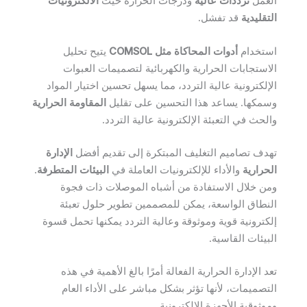
العمل
ترددات عالية
ودرجات الحرارة حيث
الالكترونيات
التقليدية
قد تفشل.
استخدام
أدوات المحاكاة مثل COMSOL
يتيح تحليل
الاستجابات الحرارية والكهربائية لتصميمات العبوات
الإلكترونية عالية التردد، مما يسهل تحسين اختيار المواد
وسمكها. يساعد هذا التحسين على تقليل
المقاومة الحرارية
والحث في التعبئة الإلكترونية عالية التردد.
تهدف تصاميم التغليف المبتكرة إلى تقديم أفضل
الإدارة
الحرارية
والأداء للإلكترونيات العاملة في
البيئات المتطرفة
.
ومن خلال الاستفادة من أشباه الموصلات ذات فجوة
النطاق الواسعة، يمكن للمصممين تطوير حلول تعبئة
إلكترونية قوية وموثوقة وعالية التردد يمكنها تحمل قسوة
البيئات القاسية.
تعد الإدارة الحرارية الفعالة أمرًا بالغ الأهمية في هذه
التصميمات، لأنها تؤثر بشكل مباشر على الأداء العام
وموثوقية الأجهزة الإلكترونية.