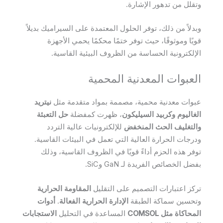
وتقلل من تدهور الإشارة.
وبدلاً من ذلك، توفر الحلول المعتمدة على السيراميك بديلاً
قويًا وموثوقًا، حيث توفر ختمًا محكمًا يحمي الأجهزة
الإلكترونية الحساسة من الظروف البيئية القاسية.
العبوات المعدنية المحمية
عبوات معدنية محمية، مصممة بمواد متقدمة مثل
نيتريد
الغاليوم وكربيد السيليكون
، ظهرت كمفضلة
حل التعبئة
والتغليف الحث المنخفض
للإلكترونيات عالية التردد
ودرجات الحرارة العالية التي تعمل في البيئات القاسية.
توفر هذه الحزم أداءً قويًا في الظروف القاسية، وذلك
بفضل الخصائص الفريدة لـ GaN وSiC.
تركز اعتبارات التصميم على التقليل
المقاومة الحرارية
وتحسين سماكة الطبقة
الإدارة الحرارية الفعالة
.
أدوات
المحاكاة مثل COMSOL
المساعدة في التحليل
الاستجابات