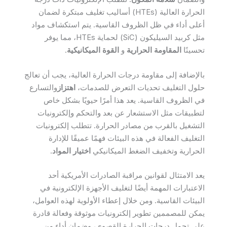
الحرارة العالية (HTEs) أساليب تغليف مبتكرة لضمان
أعلى أداء في ظل الظروف القاسية. يتم استكشاف مواد
مثل كربيد السيليكون (SiC) لحماية HTEs، مما يوفر
تحسينًا
المقاومة الحرارية
و
القوة الميكانيكية
.
بالإضافة إلى مقاومة درجات الحرارة العالية، يجب أن تعالج
حلول التغليف تحديات التعرض للصدمات،
اهتزاز
والتسارع
في الظروف القاسية. يعد هذا أمرًا حيويًا بشكل خاص
لتطبيقات مثل الاستشعار عن بعد والتحكم وإلكترونيات
التشغيل بالقرب من مصادر الحرارة. تتطلب إلكترونيات
التغليف الفعالة في هذه البيئات فهمًا عميقًا للإدارة
الحرارية وتخفيف الضغط الميكانيكي
اختيار المواد
.
يعد الامتثال لقوانين مراقبة الصادرات الأمريكية أحد
الاعتبارات المهمة أيضًا لتغليف الأجهزة الإلكترونية في
البيئات القاسية. ومن خلال إعطاء الأولوية لهذه العوامل،
يمكن للمصممين تطوير إلكترونيات موثوقة وفعالة قادرة
على تحمل درجات الحرارة القصوى، وضمان أداء من