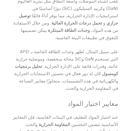
تلعب أشباه الموصلات واسعة النطاق مثل نيتريد الغاليوم
(GaN) وكربيد السيليكون (SiC) دورًا أساسيًا في
استراتيجيات الإدارة الحرارية، مما يوفر أداءً فائقًا
توصيل
حراري
و
تحمل درجات الحرارة العالية
. ومن خلال الاستفادة
من هذه المواد،
وحدات الطاقة المبتكرة
يمكن تصميمها
للتفوق في تطبيقات البيئة القاسية.
على سبيل المثال، تُظهر وحدات الطاقة الخاصة بـ APEI
التي تستخدم GaN وSiC محاثة منخفضة، وموصلية حرارية
عالية، وقدرات فائقة على الإدارة الحرارية.
تحليل برمجيات
كومسول
كان له دور فعال في تحسين الاستجابات الحرارية
والكهربائية في هذه التصميمات، متجاوزًا معايير الصناعة
في المقاومة الحرارية والحث.
معايير اختيار المواد
عند اختيار المواد للتغليف في البيئات القاسية، فإن المعايير
الأساسية تتضمن التحسين
المقاومة الحرارية
والحث