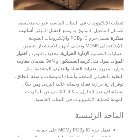
تتطلب الإلكترونيات في البيئات القاسية عبوات متخصصة
لضمان التشغيل الموثوق به ومنع الفشل المبكر.
أساليب
مبتكرة
تشمل حزم IC وPCB والإلكترونيات الضوئية،
بالإضافة إلى MEMS وتغليف أجهزة الاستشعار. تتضمن
اعتبارات التصميم
الإدارة الحرارية
، تخفيف التوتر، و
اختيار
المواد
، بمواد مثل
كربيد السيليكون
و GaN يقدمان مقاومة
حرارية معززة.
تقنيات التعبئة والتغليف المتقدمة
، مثل
التغليف الخزفي المحكم وأشباه الموصلات واسعة النطاق،
توفر إدارة حرارية فعالة وحماية عالية التردد. ومن خلال
استكشاف هذه الحلول، يمكنك الكشف عن المكونات
المهمة لحماية الإلكترونيات في البيئات القاسية.
الماخذ الرئيسية
تعمل حزم IC وPCB وMCM على حماية