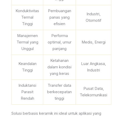
Konduktivitas
Pembuangan
Industri,
Termal
panas yang
Otomotif
Tinggi
efisien
Manajemen
Performa
Termal yang
optimal, umur
Medis, Energi
Unggul
panjang
Ketahanan
Keandalan
Luar Angkasa,
dalam kondisi
Tinggi
Industri
yang keras
Induktansi
Transfer data
Pusat Data,
Parasit
berkecepatan
Telekomunikasi
Rendah
tinggi
Solusi berbasis keramik ini ideal untuk aplikasi yang