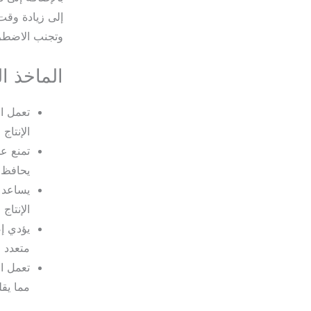
إلى زيادة وقت 
وتجنب الاضطرا
الماخذ ا
تعمل ا
الإنتاج
تمنع عم
يحافظ ع
يساعد ت
الإنتاج
يؤدي إص
متعدد ا
تعمل ال
مما يق