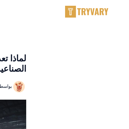
خطى
لى
لمحتوى
لماذا تع
الصناعي
بواسط