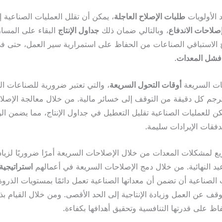
 الأولويات
طلبات الإصلاح العاجلة
، يمكن أن تقلل العمليات الصناعية إ
صلاحات الاندفاع
، وبالتالي ضمان ذلك
جداول الإنتاج
البقاء على المسار
هج الاستباقي الصناعات من الحفاظ على استمرارية سير العمل، حتى ف
فشل المعدات
.
ت السريعة
أوقات التحول السريعة
، والتي تعتبر ضرورية للصناعات ا
جم كل دقيقة من التوقف إلى خسائر مالية. من خلال معالجة الإصلا
ن للعمليات الصناعية تقليل التعطيل في جداول الإنتاج، مما يضمن الوف
تدفقات الإيرادات سليمة.
ع لمشكلات المعدات من خلال الإصلاحات السريعة أمرًا ضروريًا لزيادة 
عيد النهائية. من خلال دمج الإصلاحات السريعة في أعمالهم
استراتيجية 
الصناعية أن تضمن أن معداتها الصناعية تعمل دائمًا بمستويات الذروة،
وقف عن العمل وزيادة الإنتاجية إلى الحد الأقصى. ومن خلال القيام ب
ظ على قدرتها التنافسية وتحقيق أهدافها بكفاءة.