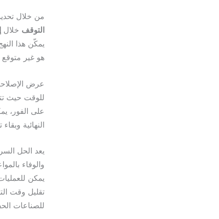
من خلال تحديد
التوقف
خلال
إ
يمكّن هذا الن
هو غير متوقع
عرض الإصلاحا
للوقت حيث تتر
على الفور، يمك
النهائية وبقاء 
يعد الحل السري
والوفاء بالموا
يمكن للعمليات 
تقليل وقت الت
للصناعات الحفا