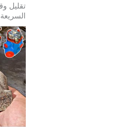
تقليل وق
السريعة