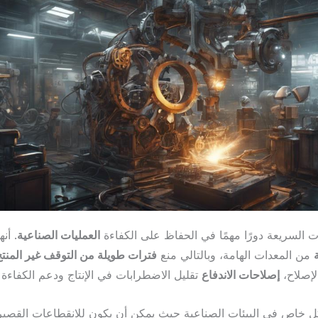
ت السريعة دورًا مهمًا في الحفاظ على الكفاءة
العمليات الصناعية
. أن
من المعدات الهامة، وبالتالي منع
فترات طويلة من التوقف غير المنتج
لإصلاح،
إصلاحات الاندفاع
تقليل الاضطرابات في الإنتاج ودعم الكفاءة ا
ل خاص في البيئات الصناعية حيث يمكن أن يكون للانقطاعات القصي