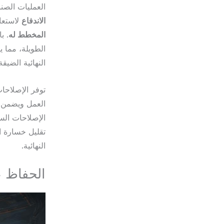
العمليات الصن
الاندفاع
لاستعا
المخطط له
. ب
الطويلة، مما 
النهائية الضيق
توفر الإصلاحات
العمل ويضمن بق
الإصلاحات السر
تقليل خسارة ا
النهائية.
الحفاظ ع