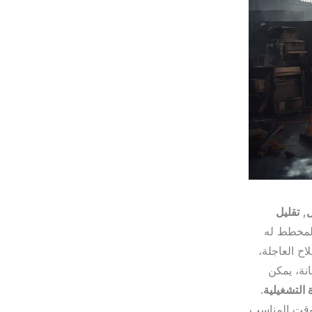
ل
,
تقليل
المخطط له
اح العاجلة،
نة، يمكن
 التشغيلية
.
لوقت المناسب