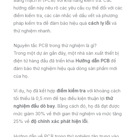
Bảng mạch in (PCB) với khả năng kiểm tra. Các
hướng dẫn này nêu rõ các yêu cầu cụ thể đối với các
điểm kiểm tra, các cân nhắc về dấu vết và phương
pháp kiểm tra để đảm bảo hiệu quả
cách ly lỗi
và
thử nghiệm nhanh.
Nguyên tắc PCB trong thử nghiệm là gì?
Trong một dự án gần đây, một nhà sản xuất thiết bị
điện tử hàng đầu đã triển khai
Hướng dẫn PCB
để
đảm bảo thử nghiệm hiệu quả dòng sản phẩm mới
của họ.
Ví dụ, họ đã kết hợp
điểm kiểm tra
với khoảng cách
tối thiểu là 0,5 mm để tạo điều kiện thuận lợi
thử
nghiệm đầu dò bay
. Bằng cách đó, họ đã đạt được
mức giảm 30% về thời gian thử nghiệm và mức tăng
25% về
độ chính xác phát hiện lỗi
.
Hướng dẫn về PCB trong thử nghiệm tập trung vào