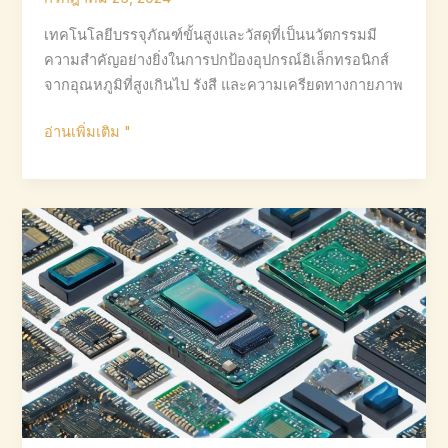
เทคโนโลยีบรรจุภัณฑ์ขั้นสูงและวัสดุที่เป็นนวัตกรรมมี
ความสำคัญอย่างยิ่งในการปกป้องอุปกรณ์อิเล็กทรอนิกส์
จากอุณหภูมิที่สูงเกินไป รังสี และความเครียดทางกายภาพ
บรรจุ
อ่านเพิ่มเติม "
ภัณฑ์
ชนิด
ใด
ที่
ช่วย
ปกป้อง
อุปกรณ์
อิเล็กทรอนิกส์
ใน
สภาพ
แวดล้อม
ที่