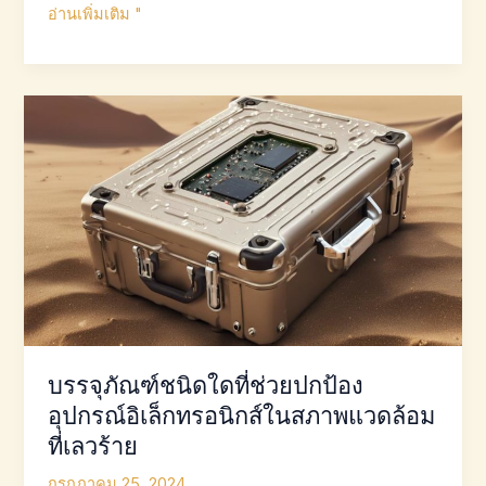
เหตุ
อ่านเพิ่มเติม "
ใด
การ
บรรจุ
ส่วน
ประกอบ
จึง
มี
ความ
สำคัญ
ใน
การ
ออกแบบ
ความถี่
บรรจุภัณฑ์ชนิดใดที่ช่วยปกป้อง
สูง
อุปกรณ์อิเล็กทรอนิกส์ในสภาพแวดล้อม
ที่เลวร้าย
กรกฎาคม 25, 2024