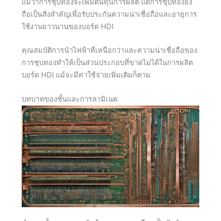
แม้ว่าการชุบทองจะเพิ่มต้นทุนการผลิต แต่การชุบทองยัง
ถือเป็นสิ่งสำคัญเพื่อรับประกันความน่าเชื่อถือและอายุการ
ใช้งานยาวนานของบอร์ด HDI
คุณสมบัติการนำไฟฟ้าที่เหนือกว่าและความน่าเชื่อถือของ
การชุบทองทำให้เป็นส่วนประกอบที่ขาดไม่ได้ในการผลิต
บอร์ด HDI แม้จะมีค่าใช้จ่ายเพิ่มเติมก็ตาม
บทบาทของชั้นและการลามิเนต