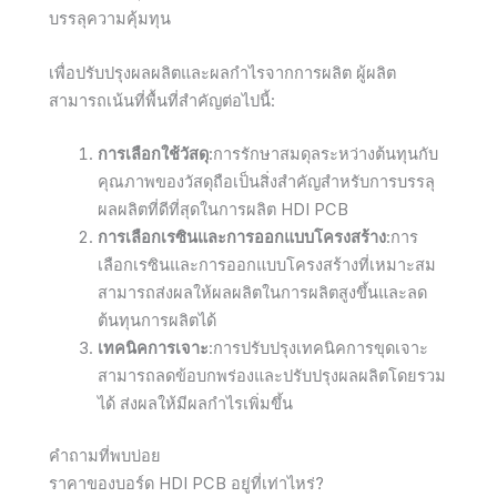
บรรลุความคุ้มทุน
เพื่อปรับปรุงผลผลิตและผลกำไรจากการผลิต ผู้ผลิต
สามารถเน้นที่พื้นที่สำคัญต่อไปนี้:
การเลือกใช้วัสดุ
:การรักษาสมดุลระหว่างต้นทุนกับ
คุณภาพของวัสดุถือเป็นสิ่งสำคัญสำหรับการบรรลุ
ผลผลิตที่ดีที่สุดในการผลิต HDI PCB
การเลือกเรซินและการออกแบบโครงสร้าง
:การ
เลือกเรซินและการออกแบบโครงสร้างที่เหมาะสม
สามารถส่งผลให้ผลผลิตในการผลิตสูงขึ้นและลด
ต้นทุนการผลิตได้
เทคนิคการเจาะ
:การปรับปรุงเทคนิคการขุดเจาะ
สามารถลดข้อบกพร่องและปรับปรุงผลผลิตโดยรวม
ได้ ส่งผลให้มีผลกำไรเพิ่มขึ้น
คำถามที่พบบ่อย
ราคาของบอร์ด HDI PCB อยู่ที่เท่าไหร่?