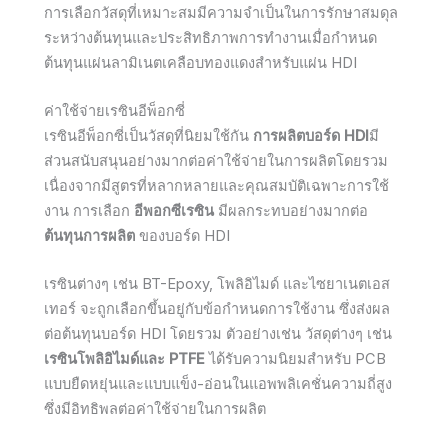
การเลือกวัสดุที่เหมาะสมมีความจำเป็นในการรักษาสมดุล
ระหว่างต้นทุนและประสิทธิภาพการทำงานเมื่อกำหนด
ต้นทุนแผ่นลามิเนตเคลือบทองแดงสำหรับแผ่น HDI
ค่าใช้จ่ายเรซินอีพ็อกซี่
เรซินอีพ็อกซี่เป็นวัสดุที่นิยมใช้กัน
การผลิตบอร์ด HDI
มี
ส่วนสนับสนุนอย่างมากต่อค่าใช้จ่ายในการผลิตโดยรวม
เนื่องจากมีสูตรที่หลากหลายและคุณสมบัติเฉพาะการใช้
งาน การเลือก
อีพอกซีเรซิน
มีผลกระทบอย่างมากต่อ
ต้นทุนการผลิต
ของบอร์ด HDI
เรซินต่างๆ เช่น BT-Epoxy, โพลิอิไมด์ และไซยาเนตเอส
เทอร์ จะถูกเลือกขึ้นอยู่กับข้อกำหนดการใช้งาน ซึ่งส่งผล
ต่อต้นทุนบอร์ด HDI โดยรวม ตัวอย่างเช่น วัสดุต่างๆ เช่น
เรซินโพลิอิไมด์และ PTFE
ได้รับความนิยมสำหรับ PCB
แบบยืดหยุ่นและแบบแข็ง-อ่อนในแอพพลิเคชั่นความถี่สูง
ซึ่งมีอิทธิพลต่อค่าใช้จ่ายในการผลิต