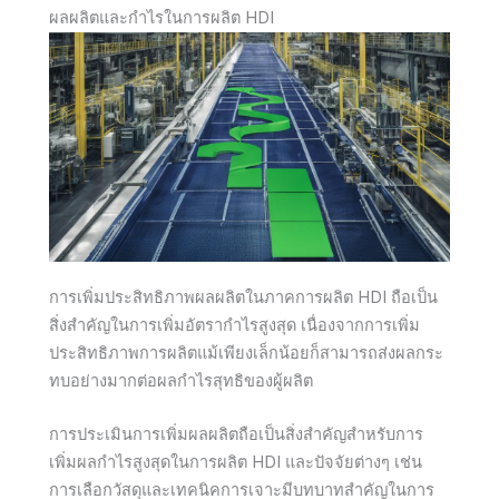
ผลผลิตและกำไรในการผลิต HDI
การเพิ่มประสิทธิภาพผลผลิตในภาคการผลิต HDI ถือเป็น
สิ่งสำคัญในการเพิ่มอัตรากำไรสูงสุด เนื่องจากการเพิ่ม
ประสิทธิภาพการผลิตแม้เพียงเล็กน้อยก็สามารถส่งผลกระ
ทบอย่างมากต่อผลกำไรสุทธิของผู้ผลิต
การประเมินการเพิ่มผลผลิตถือเป็นสิ่งสำคัญสำหรับการ
เพิ่มผลกำไรสูงสุดในการผลิต HDI และปัจจัยต่างๆ เช่น
การเลือกวัสดุและเทคนิคการเจาะมีบทบาทสำคัญในการ