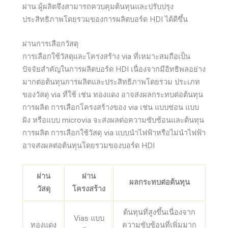
ผ่าน ผู้ผลิตจึงสามารถควบคุมต้นทุนและปรับปรุง
ประสิทธิภาพโดยรวมของการผลิตบอร์ด HDI ได้ดีขึ้น
ผ่านการเลือกวัสดุ
การเลือกใช้วัสดุและโครงสร้าง via ที่เหมาะสมถือเป็น
ปัจจัยสำคัญในการผลิตบอร์ด HDI เนื่องจากมีอิทธิพลอย่าง
มากต่อต้นทุนการผลิตและประสิทธิภาพโดยรวม ประเภท
ของวัสดุ via ที่ใช้ เช่น ทองแดง อาจส่งผลกระทบต่อต้นทุน
การผลิต การเลือกโครงสร้างของ via เช่น แบบซ่อน แบบ
ฝัง หรือแบบ microvia จะส่งผลต่อความซับซ้อนและต้นทุน
การผลิต การเลือกใช้วัสดุ via แบบนำไฟฟ้าหรือไม่นำไฟฟ้า
อาจส่งผลต่อต้นทุนโดยรวมของบอร์ด HDI
ผ่าน
ผ่าน
ผลกระทบต่อต้นทุน
วัสดุ
โครงสร้าง
ต้นทุนที่สูงขึ้นเนื่องจาก
Vias แบบ
ทองแดง
ความซับซ้อนที่เพิ่มมาก