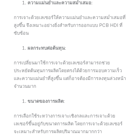
ความแม่นยำและความสม่ำเสมอ
:
การเจาะด้วยเลเซอร์ให้ความแม่นยำและความสม่ำเสมอที่
สูงขึ้น จึงเหมาะอย่างยิ่งสำหรับการออกแบบ PCB HDI ที่
ซับซ้อน
ผลกระทบต่อต้นทุน
:
การเปลี่ยนมาใช้การเจาะด้วยเลเซอร์สามารถช่วย
ประหยัดต้นทุนการผลิตโดยตรงได้ด้วยการมอบความเร็ว
และความแม่นยำที่สูงขึ้น แต่ก็อาจต้องมีการลงทุนล่วงหน้า
จำนวนมาก
ขนาดของการผลิต
:
การเลือกใช้ระหว่างการเจาะเชิงกลและการเจาะด้วย
เลเซอร์ขึ้นอยู่กับขนาดการผลิต โดยการเจาะด้วยเลเซอร์
จะเหมาะสำหรับการผลิตปริมาณมากมากกว่า