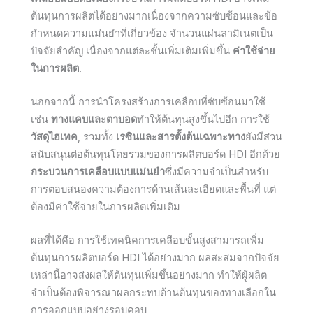
ต้นทุนการผลิตได้อย่างมากเนื่องจากความซับซ้อนและข้อ
กำหนดความแม่นยำที่เกี่ยวข้อง จำนวนแผ่นลามิเนตเป็น
ปัจจัยสำคัญ เนื่องจากแต่ละชั้นเพิ่มเติมเพิ่มขึ้น
ค่าใช้จ่าย
ในการผลิต
.
นอกจากนี้ การนำโครงสร้างการเคลือบที่ซับซ้อนมาใช้
เช่น
ทางแคบและตาบอด
ทำให้ต้นทุนสูงขึ้นไปอีก การใช้
วัสดุไฮเทค
, รวมทั้ง
เรซินและสารตั้งต้นเฉพาะทาง
ยังมีส่วน
สนับสนุนต่อต้นทุนโดยรวมของการผลิตบอร์ด HDI อีกด้วย
กระบวนการเคลือบแบบแม่นยำ
ซึ่งมีความจำเป็นสำหรับ
การตอบสนองความต้องการด้านเส้นละเอียดและพื้นที่ แต่
ต้องมีค่าใช้จ่ายในการผลิตเพิ่มเติม
ผลที่ได้คือ การใช้เทคนิคการเคลือบขั้นสูงสามารถเพิ่ม
ต้นทุนการผลิตบอร์ด HDI ได้อย่างมาก ผลสะสมจากปัจจัย
เหล่านี้อาจส่งผลให้ต้นทุนเพิ่มขึ้นอย่างมาก ทำให้ผู้ผลิต
จำเป็นต้องพิจารณาผลกระทบด้านต้นทุนของทางเลือกใน
การออกแบบอย่างรอบคอบ