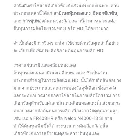
คำนึงถึงค่าใช้จ่ายที่เกี่ยวข้องกับส่วนประกอบเฉพาะ ส่วน
ประกอบเหล่านี้ได้แก่
ลามิเนตหุ้มทองแดง
,
อีพอกซีเรซิน
,
และ
การชุบทอง
ต้นทุนของวัสดุเหล่านี้สามารถส่งผลต่อ
ต้นทุนการผลิตโดยรวมของบอร์ด HDI ได้อย่างมาก
จำเป็นต้องมีการวิเคราะห์ค่าใช้จ่ายด้านวัสดุเหล่านี้อย่าง
ละเอียดเพื่อเพิ่มประสิทธิภาพต้นทุนการผลิต HDI
ราคาแผ่นลามิเนตเคลือบทองแดง
ต้นทุนของแผ่นลามิเนตเคลือบทองแดง ซึ่งเป็นส่วน
ประกอบสำคัญในการผลิตแผ่น HDI นั้นได้รับอิทธิพลอย่าง
มากจากประเภทและคุณภาพของวัสดุที่เลือก ซึ่งอาจส่ง
ผลกระทบอย่างมากต่อค่าใช้จ่ายในการผลิตโดยรวม การ
เลือกวัสดุสำหรับแผ่นลามิเนตเคลือบทองแดงนั้นส่งผลกระ
ทบอย่างมากต่อต้นทุนการผลิต เนื่องจากวัสดุคุณภาพสูง
เช่น Isola FR408HR หรือ Nelco N4000-13 SI อาจ
ทำให้ต้นทุนเพิ่มขึ้นได้ กระบวนการคัดเลือกวัสดุนั้น
เกี่ยวข้องกับการสร้างสมดุลระหว่างต้นทุนและ