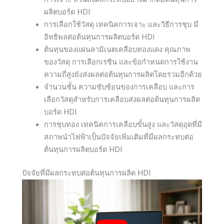
ผลิตบอร์ด HDI
การเลือกใช้วัสดุ เทคนิคการเจาะ และวิธีการชุบ มี
อิทธิพลต่อต้นทุนการผลิตบอร์ด HDI
ต้นทุนของแผ่นลามิเนตเคลือบทองแดง คุณภาพ
ของวัสดุ การเลือกเรซิน และข้อกำหนดการใช้งาน
ความถี่สูงยังส่งผลต่อต้นทุนการผลิตโดยรวมอีกด้วย
จำนวนชั้น ความซับซ้อนของการเคลือบ และการ
เลือกวัสดุสำหรับการเคลือบส่งผลต่อต้นทุนการผลิต
บอร์ด HDI
การชุบทอง เทคนิคการเคลือบขั้นสูง และวัสดุอุดที่มี
สภาพนำไฟฟ้าเป็นปัจจัยเพิ่มเติมที่มีผลกระทบต่อ
ต้นทุนการผลิตบอร์ด HDI
ปัจจัยที่มีผลกระทบต่อต้นทุนการผลิต HDI