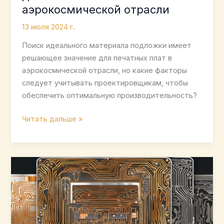
аэрокосмической отрасли
13 июля 2024 г.
Поиск идеального материала подложки имеет
решающее значение для печатных плат в
аэрокосмической отрасли, но какие факторы
следует учитывать проектировщикам, чтобы
обеспечить оптимальную производительность?
Выбор
Читать дальше »
материалов
подложки
для
печатных
плат
в
аэрокосмической
отрасли