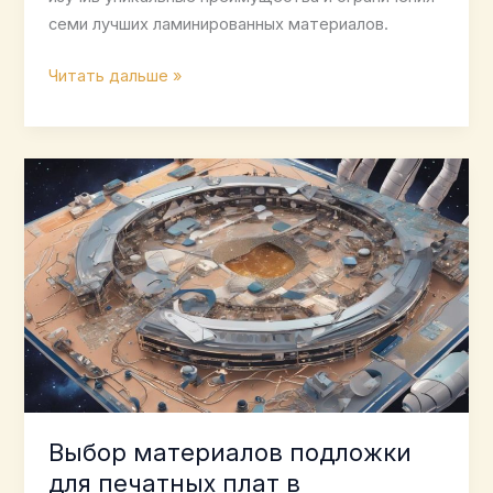
семи лучших ламинированных материалов.
Ламинированные
Читать дальше »
материалы
для
печатных
плат
светодиодов:
7
лучших
вариантов
Выбор материалов подложки
для печатных плат в