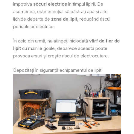
împotriva
socuri electrice
în timpul lipirii. De
asemenea, este esențial să păstrați apa și alte
lichide departe de
zona de lipit
, reducând riscul
pericolelor electrice.
În cele din urmă, nu atingeți niciodată
vârf de fier de
lipit
cu mâinile goale, deoarece aceasta poate
provoca arsuri și crește riscul de electrocutare.
Depozitați în siguranță echipamentul de lipit