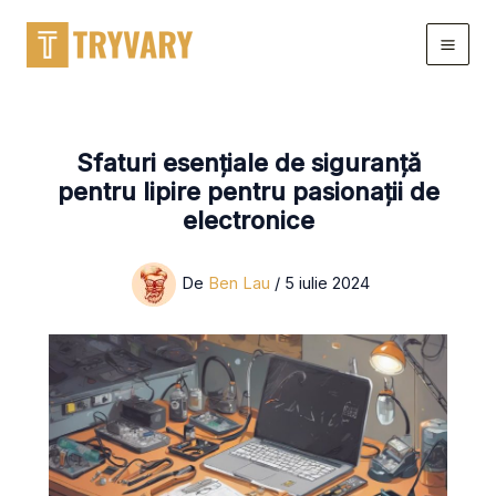
Sari
la
conținut
Sfaturi esențiale de siguranță
pentru lipire pentru pasionații de
electronice
De
Ben Lau
/
5 iulie 2024