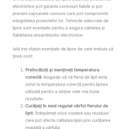
electronice pot garanta conexiuni fiabile și pot
preveni capcanele comune care pot compromite
integritatea proiectelor lor. Tehnicile adecvate de
lipire sunt esențiale pentru a asigura calitatea și
fiabilitatea ansamblurilor electronice.
Iată trei sfaturi esențiale de lipire de care trebuie să
țineți cont:
Preîncălziți și mențineți temperatura
corectă
: Asigurați-vă că fierul de lipit este
setat la temperatura corectă pentru lipirea
utilizată pentru a obține cele mai bune
rezultate.
Curățați în mod regulat vârful fierului de
lipit
: Îndepărtați orice oxidare sau reziduuri
care pot afecta calitatea lipirii prin curățarea
regulată a vârfului.