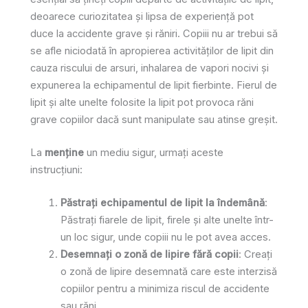
deoarece curiozitatea și lipsa de experiență pot
duce la accidente grave și răniri. Copiii nu ar trebui să
se afle niciodată în apropierea activităților de lipit din
cauza riscului de arsuri, inhalarea de vapori nocivi și
expunerea la echipamentul de lipit fierbinte. Fierul de
lipit și alte unelte folosite la lipit pot provoca răni
grave copiilor dacă sunt manipulate sau atinse greșit.
La
menţine
un mediu sigur, urmați aceste
instrucțiuni:
Păstrați echipamentul de lipit la îndemână
:
Păstrați fiarele de lipit, firele și alte unelte într-
un loc sigur, unde copiii nu le pot avea acces.
Desemnați o zonă de lipire fără copii
: Creați
o zonă de lipire desemnată care este interzisă
copiilor pentru a minimiza riscul de accidente
sau răni.