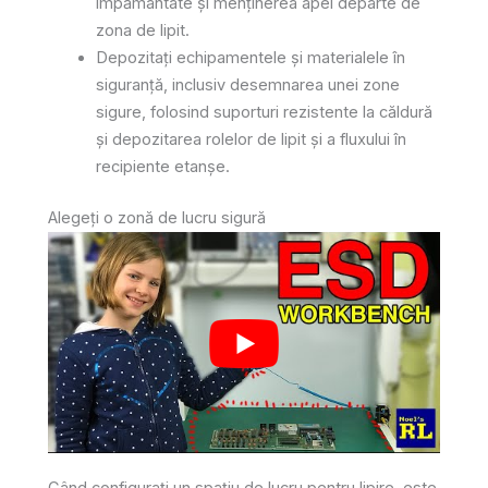
împământate și menținerea apei departe de
zona de lipit.
Depozitați echipamentele și materialele în
siguranță, inclusiv desemnarea unei zone
sigure, folosind suporturi rezistente la căldură
și depozitarea rolelor de lipit și a fluxului în
recipiente etanșe.
Alegeți o zonă de lucru sigură
Când configurați un spațiu de lucru pentru lipire, este