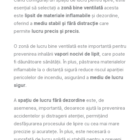
esențial să selectați a
zonă bine ventilată
acesta
este
lipsit de materiale inflamabile
și dezordine,
oferind a
mediu stabil și fără distracție
care
permite
lucru precis și precis
.
O zonă de lucru bine ventilată este importantă pentru
prevenirea inhalării
vapori nocivi de lipit
, care poate
fi dăunătoare sănătății. În plus, păstrarea materialelor
inflamabile la o distanță sigură reduce riscul apariției
pericolelor de incendiu, asigurând a
mediu de lucru
sigur
.
A
spațiu de lucru fără dezordine
este, de
asemenea, importantă, deoarece ajută la prevenirea
accidentelor și distragerii atenției, permițând
desfășurarea procesului de lipire cu cea mai mare
precizie și acuratețe. În plus, este necesară o
suprafață de lucru solidă și stabilă pentru a preveni