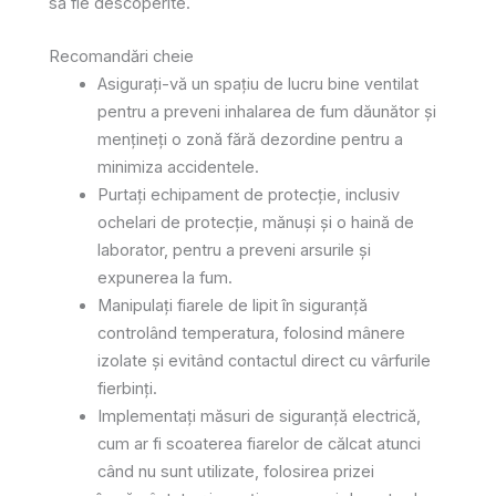
să fie descoperite.
Recomandări cheie
Asigurați-vă un spațiu de lucru bine ventilat
pentru a preveni inhalarea de fum dăunător și
mențineți o zonă fără dezordine pentru a
minimiza accidentele.
Purtați echipament de protecție, inclusiv
ochelari de protecție, mănuși și o haină de
laborator, pentru a preveni arsurile și
expunerea la fum.
Manipulați fiarele de lipit în siguranță
controlând temperatura, folosind mânere
izolate și evitând contactul direct cu vârfurile
fierbinți.
Implementați măsuri de siguranță electrică,
cum ar fi scoaterea fiarelor de călcat atunci
când nu sunt utilizate, folosirea prizei