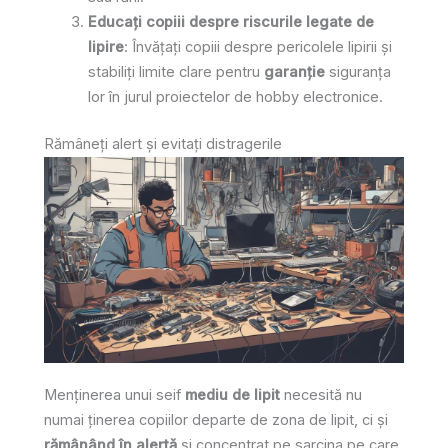
Educați copiii despre riscurile legate de
lipire
: Învățați copiii despre pericolele lipirii și
stabiliți limite clare pentru
garanție
siguranța
lor în jurul proiectelor de hobby electronice.
Rămâneți alert și evitați distragerile
Menținerea unui seif
mediu de lipit
necesită nu
numai ținerea copiilor departe de zona de lipit, ci și
rămânând în alertă
și concentrat pe sarcina pe care