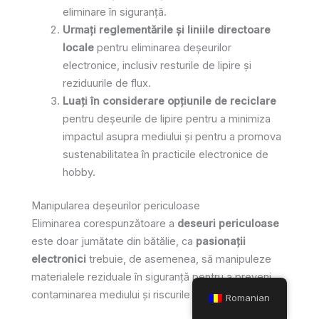
eliminare în siguranță.
Urmați reglementările și liniile directoare
locale
pentru eliminarea deșeurilor
electronice, inclusiv resturile de lipire și
reziduurile de flux.
Luați în considerare opțiunile de reciclare
pentru deșeurile de lipire pentru a minimiza
impactul asupra mediului și pentru a promova
sustenabilitatea în practicile electronice de
hobby.
Manipularea deșeurilor periculoase
Eliminarea corespunzătoare a
deseuri periculoase
este doar jumătate din bătălie, ca
pasionații
electronici
trebuie, de asemenea, să manipuleze
materialele reziduale în siguranță pentru a preveni
contaminarea mediului și riscurile pentru sănătate.
Romanian