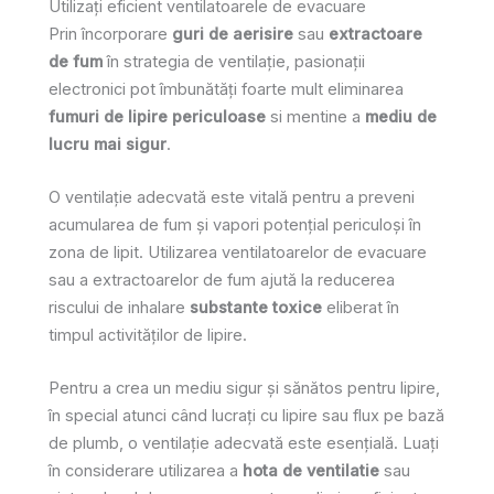
Utilizați eficient ventilatoarele de evacuare
Prin încorporare
guri de aerisire
sau
extractoare
de fum
în strategia de ventilație, pasionații
electronici pot îmbunătăți foarte mult eliminarea
fumuri de lipire periculoase
si mentine a
mediu de
lucru mai sigur
.
O ventilație adecvată este vitală pentru a preveni
acumularea de fum și vapori potențial periculoși în
zona de lipit. Utilizarea ventilatoarelor de evacuare
sau a extractoarelor de fum ajută la reducerea
riscului de inhalare
substante toxice
eliberat în
timpul activităților de lipire.
Pentru a crea un mediu sigur și sănătos pentru lipire,
în special atunci când lucrați cu lipire sau flux pe bază
de plumb, o ventilație adecvată este esențială. Luați
în considerare utilizarea a
hota de ventilatie
sau