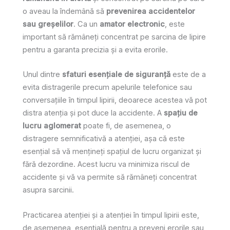
o aveau la îndemână să
prevenirea accidentelor
sau greșelilor
. Ca un
amator electronic
, este
important să rămâneți concentrat pe sarcina de lipire
pentru a garanta precizia și a evita erorile.
Unul dintre
sfaturi esențiale de siguranță
este de a
evita distragerile precum apelurile telefonice sau
conversațiile în timpul lipirii, deoarece acestea vă pot
distra atenția și pot duce la accidente. A
spațiu de
lucru aglomerat
poate fi, de asemenea, o
distragere semnificativă a atenției, așa că este
esențial să vă mențineți spațiul de lucru organizat și
fără dezordine. Acest lucru va minimiza riscul de
accidente și vă va permite să rămâneți concentrat
asupra sarcinii.
Practicarea atenției și a atenției în timpul lipirii este,
de asemenea, esențială pentru a preveni erorile sau