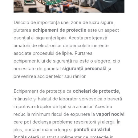
Dincolo de importanța unei zone de lucru sigure,
purtarea
echipament de protectie
este un aspect
esențial al siguranței lipirii. Acesta protejează
amatorii de electronice de pericolele inerente
asociate procesului de lipire. Purtarea
echipamentului de siguranță nu este o alegere, ci o
necesitate de garantat
siguranță personală
și
prevenirea accidentelor sau rănilor.
Echipament de protecție ca
ochelari de protectie
,
mănușile și halatul de laborator servesc ca o barieră
împotriva stropilor de lipit și a arsurilor. Acestea
reduc la minimum riscul de expunere la
vapori nocivi
care pot declanșa probleme respiratorii și alergii. În
plus, purtând mâneci lungi și
pantofi cu vârful
închis
oferă un strat suplimentar de protecție în