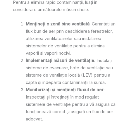
Pentru a elimina rapid contaminanții, luați în
considerare următoarele măsuri cheie:
Mențineți o zonă bine ventilată
: Garantați un
flux bun de aer prin deschiderea ferestrelor,
utilizarea ventilatoarelor sau instalarea
sistemelor de ventilație pentru a elimina
vaporii și vaporii nocivi.
Implementați măsuri de ventilație
: Instalați
sisteme de evacuare, hote de ventilație sau
sisteme de ventilație locală (LEV) pentru a
capta și îndepărta contaminanții la sursă.
Monitorizați și mențineți fluxul de aer
:
Inspectați și întrețineți în mod regulat
sistemele de ventilație pentru a vă asigura că
funcționează corect și asigură un flux de aer
adecvat.